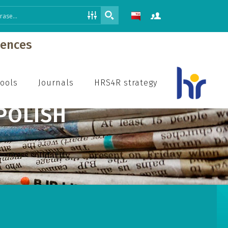
iences
hools
Journals
HRS4R strategy
 POLISH