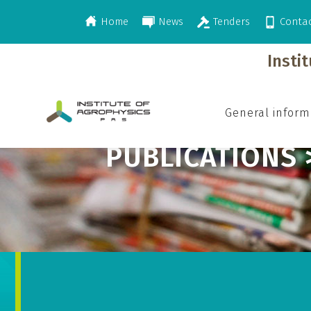
Home
News
Tenders
Conta
>
>
>
Publications
2009
Publisher in Polis
Insti
General inform
PUBLICATIONS 