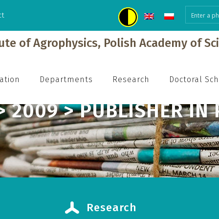
ct
h
tute of Agrophysics, Polish Academy of Sc
ation
Departments
Research
Doctoral Sc
> 2009 > PUBLISHER IN
Research