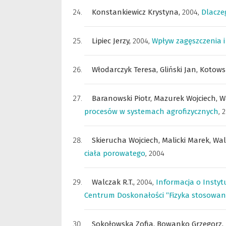
Konstankiewicz Krystyna,
2004
,
Dlacze
Lipiec Jerzy,
2004
,
Wpływ zagęszczenia i 
Włodarczyk Teresa,
Gliński Jan,
Kotows
Baranowski Piotr,
Mazurek Wojciech,
W
procesów w systemach agrofizycznych
,
2
Skierucha Wojciech,
Malicki Marek,
Wal
ciała porowatego
,
2004
Walczak R.T.,
2004
,
Informacja o Instyt
Centrum Doskonałości “Fizyka stosowa
Sokołowska Zofia,
Bowanko Grzegorz,