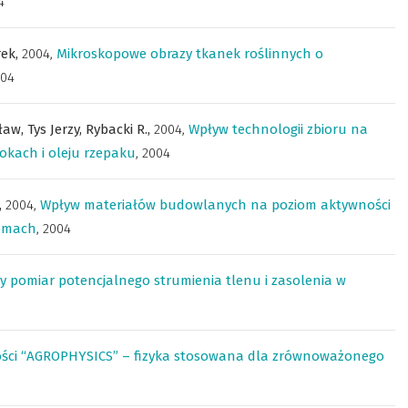
4
rek,
2004
,
Mikroskopowe obrazy tkanek roślinnych o
004
ław,
Tys Jerzy,
Rybacki R.,
2004
,
Wpływ technologii zbioru na
okach i oleju rzepaku
,
2004
,
2004
,
Wpływ materiałów budowlanych na poziom aktywności
emach
,
2004
y pomiar potencjalnego strumienia tlenu i zasolenia w
ści “AGROPHYSICS” – fizyka stosowana dla zrównoważonego