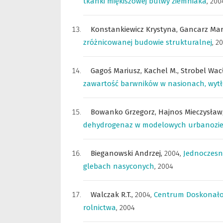
tkanki miękiszowej bulwy ziemniaka
,
200
Konstankiewicz Krystyna,
Gancarz Ma
zróżnicowanej budowie strukturalnej
,
2
Gagoś Mariusz,
Kachel M.,
Strobel Wac
zawartość barwników w nasionach, wytł
Bowanko Grzegorz,
Hajnos Mieczysław
dehydrogenaz w modelowych urbanozi
Bieganowski Andrzej,
2004
,
Jednoczesn
glebach nasyconych
,
2004
Walczak R.T.,
2004
,
Centrum Doskonało
rolnictwa
,
2004