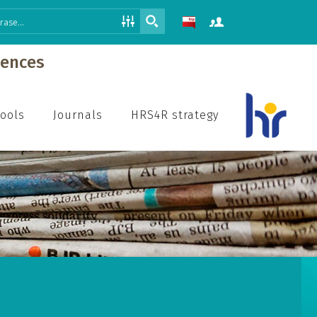
iences
hools
Journals
HRS4R strategy