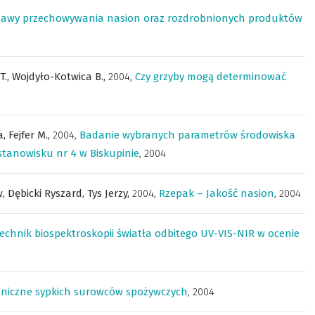
stawy przechowywania nasion oraz rozdrobnionych produktów
T.,
Wojdyło-Kotwica B.,
2004
,
Czy grzyby mogą determinować
a,
Fejfer M.,
2004
,
Badanie wybranych parametrów środowiska
tanowisku nr 4 w Biskupinie
,
2004
w,
Dębicki Ryszard,
Tys Jerzy,
2004
,
Rzepak – Jakość nasion
,
2004
echnik biospektroskopii światła odbitego UV-VIS-NIR w ocenie
niczne sypkich surowców spożywczych
,
2004