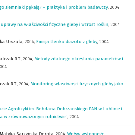
go ziemniaki pękają? – praktyka i problem badawczy
,
2004
uprawy na właściwości fizyczne gleby i wzrost roślin
,
2004
ka Urszula,
2004
,
Emisja tlenku diazotu z gleby
,
2004
alczak R.T.,
2004
,
Metody zdalnego określania parametrów i
004
czak R.T.,
2004
,
Monitoring właściwości fizycznych gleby jako
ucie Agrofizyki im. Bohdana Dobrzańskiego PAN w Lublinie i
na w zrównoważonym rolnictwie”
,
2004
Matyka-Sarzyńska Dorota,
2004
,
Wpływ wstępnego