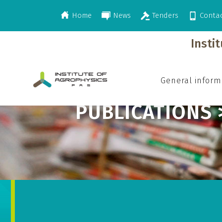
Home
News
Tenders
Conta
>
>
Publications
2004
Insti
General inform
PUBLICATIONS 