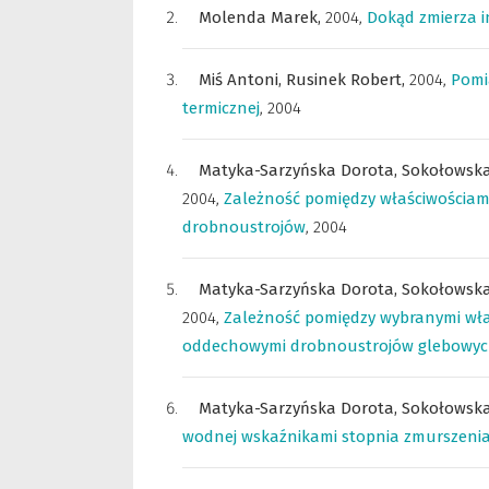
Molenda Marek,
2004
,
Dokąd zmierza i
Miś Antoni,
Rusinek Robert,
2004
,
Pomi
termicznej
,
2004
Matyka-Sarzyńska Dorota,
Sokołowska
2004
,
Zależność pomiędzy właściwościam
drobnoustrojów
,
2004
Matyka-Sarzyńska Dorota,
Sokołowska
2004
,
Zależność pomiędzy wybranymi wł
oddechowymi drobnoustrojów glebowy
Matyka-Sarzyńska Dorota,
Sokołowska
wodnej wskaźnikami stopnia zmurszeni