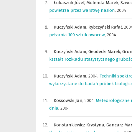
Łukaszuk Józef,
Molenda Marek,
Szwed
powietrza przez warstwę nasion
,
2004
Kuczyński Adam,
Rybczyński Rafał,
200
pełzania 100 sztuk owoców
,
2004
Kuczyński Adam,
Geodecki Marek,
Grun
kształt rozkładu statystycznego grubości
Kuczyński Adam,
2004
,
Techniki spektr
wykorzystane do badań próbek biologic
Kossowski Jan,
2004
,
Meteorologiczne 
dnia
,
2004
Konstankiewicz Krystyna,
Gancarz Ma