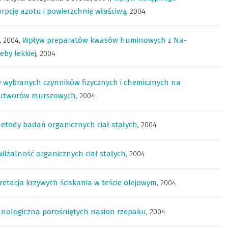
pcję azotu i powierzchnię właściwą
,
2004
,
2004
,
Wpływ preparatów kwasów huminowych z Na-
eby lekkiej
,
2004
 wybranych czynników fizycznych i chemicznych na
z utworów murszowych
,
2004
etody badań organicznych ciał stałych
,
2004
wilżalność organicznych ciał stałych
,
2004
retacja krzywych ściskania w teście olejowym
,
2004
hnologiczna porośniętych nasion rzepaku
,
2004