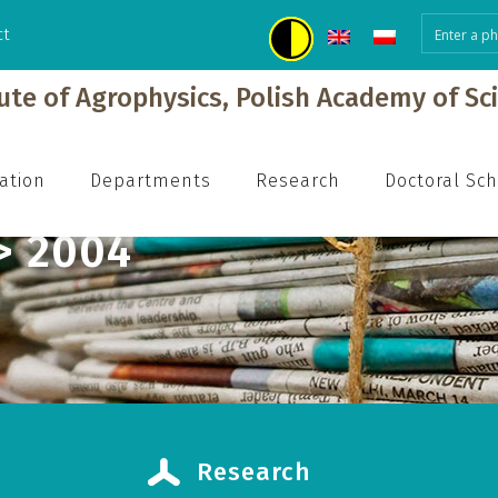
ct
tute of Agrophysics, Polish Academy of Sc
ation
Departments
Research
Doctoral Sc
> 2004
Research