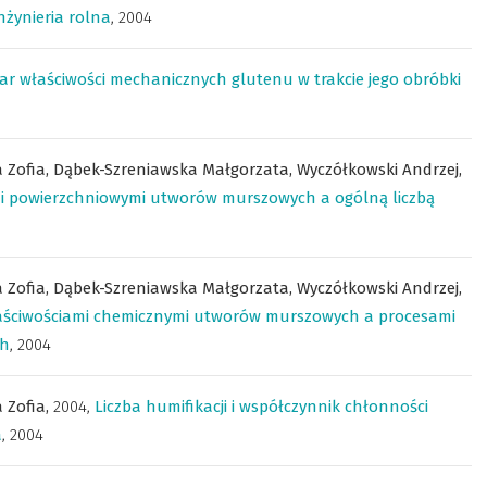
nżynieria rolna
,
2004
ar właściwości mechanicznych glutenu w trakcie jego obróbki
 Zofia,
Dąbek-Szreniawska Małgorzata,
Wyczółkowski Andrzej,
i powierzchniowymi utworów murszowych a ogólną liczbą
 Zofia,
Dąbek-Szreniawska Małgorzata,
Wyczółkowski Andrzej,
aściwościami chemicznymi utworów murszowych a procesami
ch
,
2004
 Zofia,
2004
,
Liczba humifikacji i współczynnik chłonności
a
,
2004