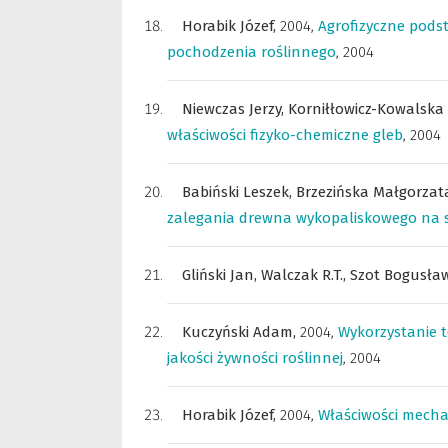
Horabik Józef,
2004
,
Agrofizyczne pod
pochodzenia roślinnego
,
2004
Niewczas Jerzy,
Korniłłowicz-Kowalska 
właściwości fizyko-chemiczne gleb
,
2004
Babiński Leszek,
Brzezińska Małgorzat
zalegania drewna wykopaliskowego na s
Gliński Jan,
Walczak R.T.,
Szot Bogusła
Kuczyński Adam,
2004
,
Wykorzystanie t
jakości żywności roślinnej
,
2004
Horabik Józef,
2004
,
Właściwości mecha