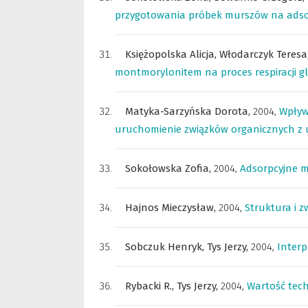
przygotowania próbek murszów na adsor
Księżopolska Alicja,
Włodarczyk Teresa
montmorylonitem na proces respiracji gl
Matyka-Sarzyńska Dorota,
2004
,
Wpływ
uruchomienie związków organicznych 
Sokołowska Zofia,
2004
,
Adsorpcyjne m
Hajnos Mieczysław,
2004
,
Struktura i z
Sobczuk Henryk,
Tys Jerzy,
2004
,
Interp
Rybacki R.,
Tys Jerzy,
2004
,
Wartość tec