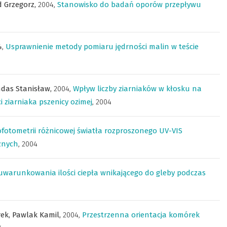
 Grzegorz,
2004
,
Stanowisko do badań oporów przepływu
4
,
Usprawnienie metody pomiaru jędrności malin w teście
das Stanisław,
2004
,
Wpływ liczby ziarniaków w kłosku na
 ziarniaka pszenicy ozimej
,
2004
ofotometrii różnicowej światła rozproszonego UV-VIS
znych
,
2004
uwarunkowania ilości ciepła wnikającego do gleby podczas
rek,
Pawlak Kamil,
2004
,
Przestrzenna orientacja komórek