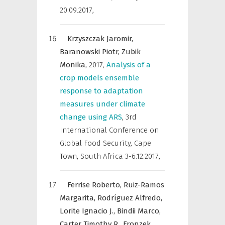
20.09.2017
,
Krzyszczak Jaromir,
Baranowski Piotr,
Zubik
Monika,
2017
,
Analysis of a
crop models ensemble
response to adaptation
measures under climate
change using ARS
,
3rd
International Conference on
Global Food Security, Cape
Town, South Africa 3-6.12.2017
,
Ferrise Roberto,
Ruiz-Ramos
Margarita,
Rodríguez Alfredo,
Lorite Ignacio J.,
Bindii Marco,
Carter Timothy R.,
Fronzek