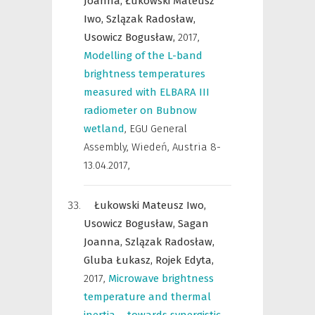
Joanna,
Łukowski Mateusz
Iwo,
Szlązak Radosław,
Usowicz Bogusław,
2017
,
Modelling of the L-band
brightness temperatures
measured with ELBARA III
radiometer on Bubnow
wetland
,
EGU General
Assembly, Wiedeń, Austria 8-
13.04.2017
,
Łukowski Mateusz Iwo,
Usowicz Bogusław,
Sagan
Joanna,
Szlązak Radosław,
Gluba Łukasz,
Rojek Edyta,
2017
,
Microwave brightness
temperature and thermal