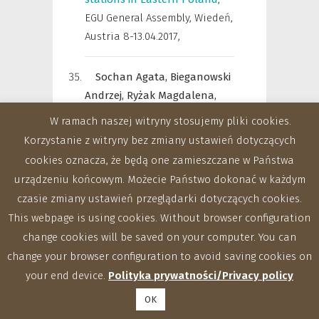
EGU General Assembly, Wiedeń,
Austria 8-13.04.2017
,
Sochan Agata,
Bieganowski
Andrzej,
Ryżak Magdalena,
Beczek Michał,
Mazur Rafał,
W ramach naszej witryny stosujemy pliki cookies.
2017
,
Comparison of the
Korzystanie z witryny bez zmiany ustawień dotyczących
shape and dynamics of
cookies oznacza, że będą one zamieszczane w Państwa
various splash forms in liquid
urządzeniu końcowym. Możecie Państwo dokonać w każdym
single-phase systems
,
EGU
czasie zmiany ustawień przeglądarki dotyczących cookies.
General Assembly, Wiedeń,
This webpage is using cookies. Without browser configuration
Austria 8-13.04.2017
,
EGU2017-
change cookies will be saved on your computer. You can
12396, 2017
change your browser configuration to avoid saving cookies on
your end device.
Polityka prywatności/Privacy policy
Bieganowski Andrzej,
Ryżak
OK
Magdalena,
Korbiel Tomasz,