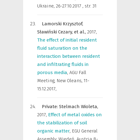
Ukraine, 26-27.10.2017
,
str. 31
Lamorski Krzysztof,
Sławiński Cezary,
et al.,
2017
,
The effect of initial resident
fluid saturation on the
interaction between resident
and infiltrating fluids in
porous media
,
AGU Fall
Meeting, New Oleans, 11-
15.12.2017
,
Private: Stelmach Wioleta,
2017
,
Effect of metal oxides on
the stabilization of soil
organic matter
,
EGU General
Assembly, Wiedeń, Austria 8-