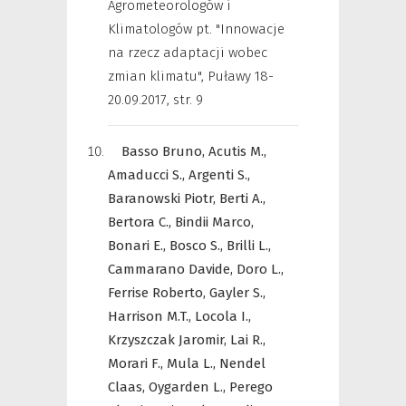
Agrometeorologów i
Klimatologów pt. "Innowacje
na rzecz adaptacji wobec
zmian klimatu", Puławy 18-
20.09.2017
,
str. 9
Basso Bruno,
Acutis M.,
Amaducci S.,
Argenti S.,
Baranowski Piotr,
Berti A.,
Bertora C.,
Bindii Marco,
Bonari E.,
Bosco S.,
Brilli L.,
Cammarano Davide,
Doro L.,
Ferrise Roberto,
Gayler S.,
Harrison M.T.,
Locola I.,
Krzyszczak Jaromir,
Lai R.,
Morari F.,
Mula L.,
Nendel
Claas,
Oygarden L.,
Perego