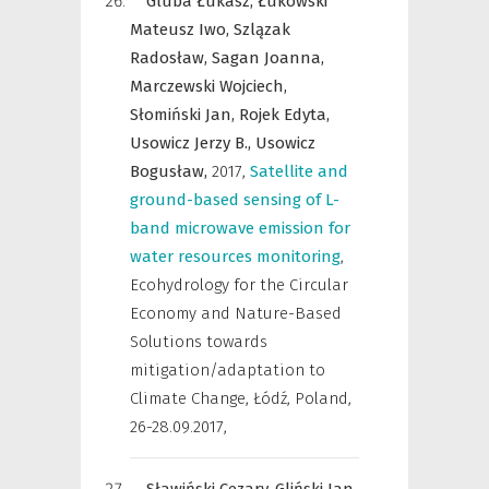
Gluba Łukasz,
Łukowski
Mateusz Iwo,
Szlązak
Radosław,
Sagan Joanna,
Marczewski Wojciech,
Słomiński Jan,
Rojek Edyta,
Usowicz Jerzy B.,
Usowicz
Bogusław,
2017
,
Satellite and
ground-based sensing of L-
band microwave emission for
water resources monitoring
,
Ecohydrology for the Circular
Economy and Nature-Based
Solutions towards
mitigation/adaptation to
Climate Change, Łódź, Poland,
26-28.09.2017
,