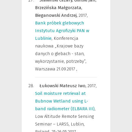
Sławiński Cezary,
Gliński Jan,
Brzezińska Małgorzata,
Bieganowski Andrzej,
2017
,
Bank próbek glebowych
Instytutu Agrofizyki PAN w
Lublinie
,
Konferencja
naukowa „Krajowe bazy
danych o glebach - stan,
wykorzystanie, potrzeby”,
Warszawa 21.09.2017
,
Łukowski Mateusz Iwo,
2017
,
Soil moisture retrieval at
Bubnow Wetland using L-
band radiometer (ELBARA III)
,
Low Altitude Remote Sensing
Seminar – LARSS, Lublin,
Poland, 25-26.05.2017
,