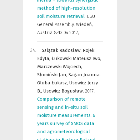
inertia – towards synergistic
method of high-resolution
soil moisture retrieval
,
EGU
General Assembly, Wiedeń,
Austria 8-13.04.2017
,
Szlązak Radosław,
Rojek
Edyta,
Łukowski Mateusz Iwo,
Marczewski Wojciech,
Słomiński Jan,
Sagan Joanna,
Gluba Łukasz,
Usowicz Jerzy
B.,
Usowicz Bogusław,
2017
,
Comparison of remote
sensing and in-situ soil
moisture measurements: 6
years survey of SMOS data
and agrometeorological
stations in Eastern Poland
,