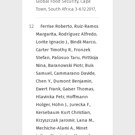
Global Food Security, Cape
Town, South Africa 3-6.12.2017
,
Ferrise Roberto,
Ruiz-Ramos
Margarita,
Rodríguez Alfredo,
Lorite Ignacio J.,
Bindii Marco,
Carter Timothy R.,
Fronzek
Stefan,
Palosuo Taru,
Pirttioja
Nina,
Baranowski Piotr,
Buis
Samuel,
Cammarano Davide,
Chen Y.,
Dumont Benjamin,
Ewert Frank,
Gaiser Thomas,
Hlavinka Petr,
Hoffmann
Holger,
Höhn J.,
Jurecka F.,
Kersebaum Kurt Christian,
Krzyszczak Jaromir,
Lana M.,
Mechiche-Alami A.,
Minet