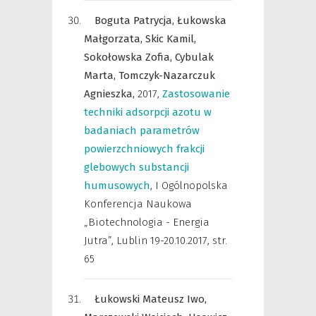
Boguta Patrycja,
Łukowska
Małgorzata,
Skic Kamil,
Sokołowska Zofia,
Cybulak
Marta,
Tomczyk-Nazarczuk
Agnieszka,
2017
,
Zastosowanie
techniki adsorpcji azotu w
badaniach parametrów
powierzchniowych frakcji
glebowych substancji
humusowych
,
I Ogólnopolska
Konferencja Naukowa
„Biotechnologia - Energia
Jutra”, Lublin 19-20.10.2017
,
str.
65
Łukowski Mateusz Iwo,