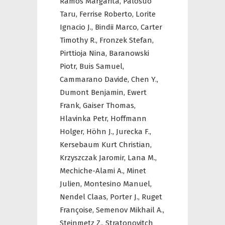
Ramos Margarita,
Palosuo
Taru,
Ferrise Roberto,
Lorite
Ignacio J.,
Bindii Marco,
Carter
Timothy R.,
Fronzek Stefan,
Pirttioja Nina,
Baranowski
Piotr,
Buis Samuel,
Cammarano Davide,
Chen Y.,
Dumont Benjamin,
Ewert
Frank,
Gaiser Thomas,
Hlavinka Petr,
Hoffmann
Holger,
Höhn J.,
Jurecka F.,
Kersebaum Kurt Christian,
Krzyszczak Jaromir,
Lana M.,
Mechiche-Alami A.,
Minet
Julien,
Montesino Manuel,
Nendel Claas,
Porter J.,
Ruget
Françoise,
Semenov Mikhail A.,
Steinmetz Z.,
Stratonovitch