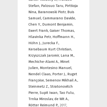
Stefan,
Palosuo Taru,
Pirttioja
Nina,
Baranowski Piotr,
Buis
Samuel,
Cammarano Davide,
Chen Y.,
Dumont Benjamin,
Ewert Frank,
Gaiser Thomas,
Hlavinka Petr,
Hoffmann H.,
Höhn J.,
Jurecka F.,
Kersebaum Kurt Christian,
Krzyszczak Jaromir,
Lana M.,
Mechiche-Alami A.,
Minet
Julien,
Montesino Manuel,
Nendel Claas,
Porter J.,
Ruget
Françoise,
Semenov Mikhail A.,
Steinmetz Z.,
Stratonovitch
Pierre,
Supit Iwan,
Tao Fulu,
Trnka Miroslav,
de Wit A.,
Rötter Reimund P.,
2017
,