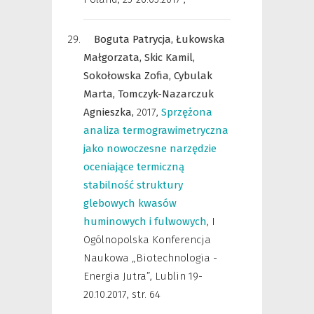
Boguta Patrycja,
Łukowska
Małgorzata,
Skic Kamil,
Sokołowska Zofia,
Cybulak
Marta,
Tomczyk-Nazarczuk
Agnieszka,
2017
,
Sprzężona
analiza termograwimetryczna
jako nowoczesne narzędzie
oceniające termiczną
stabilność struktury
glebowych kwasów
huminowych i fulwowych
,
I
Ogólnopolska Konferencja
Naukowa „Biotechnologia -
Energia Jutra”, Lublin 19-
20.10.2017
,
str. 64