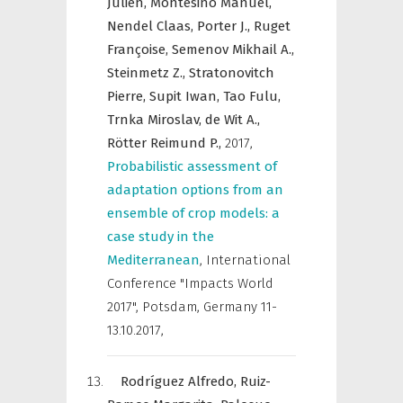
Julien,
Montesino Manuel,
Nendel Claas,
Porter J.,
Ruget
Françoise,
Semenov Mikhail A.,
Steinmetz Z.,
Stratonovitch
Pierre,
Supit Iwan,
Tao Fulu,
Trnka Miroslav,
de Wit A.,
Rötter Reimund P.,
2017
,
Probabilistic assessment of
adaptation options from an
ensemble of crop models: a
case study in the
Mediterranean
,
International
Conference "Impacts World
2017", Potsdam, Germany 11-
13.10.2017
,
Rodríguez Alfredo,
Ruiz-