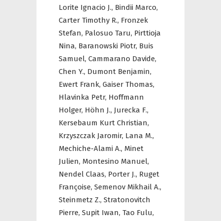
Lorite Ignacio J.,
Bindii Marco,
Carter Timothy R.,
Fronzek
Stefan,
Palosuo Taru,
Pirttioja
Nina,
Baranowski Piotr,
Buis
Samuel,
Cammarano Davide,
Chen Y.,
Dumont Benjamin,
Ewert Frank,
Gaiser Thomas,
Hlavinka Petr,
Hoffmann
Holger,
Höhn J.,
Jurecka F.,
Kersebaum Kurt Christian,
Krzyszczak Jaromir,
Lana M.,
Mechiche-Alami A.,
Minet
Julien,
Montesino Manuel,
Nendel Claas,
Porter J.,
Ruget
Françoise,
Semenov Mikhail A.,
Steinmetz Z.,
Stratonovitch
Pierre,
Supit Iwan,
Tao Fulu,