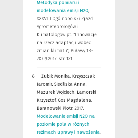
Metodyka pomiaru i
modelowania emisji N2O
,
XXXVIII Ogólnopolski Zjazd
Agrometeorologów i
Klimatologów pt. "Innowacje
na rzecz adaptacji wobec
zmian klimatu", Puławy 18-
20.09.2017
,
str. 131
Zubik Monika,
Krzyszczak
Jaromir,
Siedliska Anna,
Mazurek Wojciech,
Lamorski
Krzysztof,
Gos Magdalena,
Baranowski Piotr,
2017
,
Modelowanie emisji N2O na
poziomie pola w różnych
reżimach uprawy i nawożenia
,