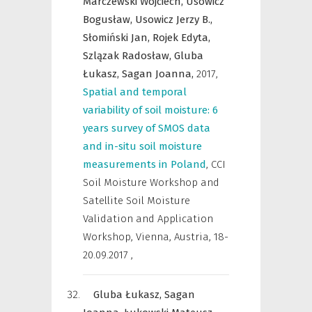
Marczewski Wojciech,
Usowicz
Bogusław,
Usowicz Jerzy B.,
Słomiński Jan,
Rojek Edyta,
Szlązak Radosław,
Gluba
Łukasz,
Sagan Joanna,
2017
,
Spatial and temporal
variability of soil moisture: 6
years survey of SMOS data
and in-situ soil moisture
measurements in Poland
,
CCI
Soil Moisture Workshop and
Satellite Soil Moisture
Validation and Application
Workshop, Vienna, Austria, 18-
20.09.2017
,
Gluba Łukasz,
Sagan