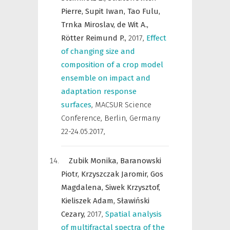
Pierre,
Supit Iwan,
Tao Fulu,
Trnka Miroslav,
de Wit A.,
Rötter Reimund P.,
2017
,
Effect
of changing size and
composition of a crop model
ensemble on impact and
adaptation response
surfaces
,
MACSUR Science
Conference, Berlin, Germany
22-24.05.2017
,
Zubik Monika,
Baranowski
Piotr,
Krzyszczak Jaromir,
Gos
Magdalena,
Siwek Krzysztof,
Kieliszek Adam,
Sławiński
Cezary,
2017
,
Spatial analysis
of multifractal spectra of the