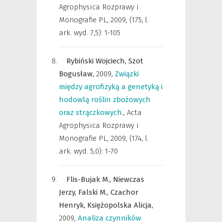
Agrophysica Rozprawy i
Monografie PL
,
2009, (175, l.
ark. wyd. 7,5): 1-105
Rybiński Wojciech,
Szot
Bogusław,
2009
,
Związki
między agrofizyką a genetyką i
hodowlą roślin zbożowych
oraz strączkowych.
,
Acta
Agrophysica Rozprawy i
Monografie PL
,
2009, (174, l.
ark. wyd. 5,0): 1-70
Flis-Bujak M.,
Niewczas
Jerzy,
Falski M.,
Czachor
Henryk,
Księżopolska Alicja,
2009
,
Analiza czynników