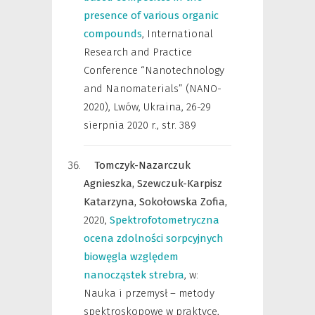
presence of various organic
compounds
,
International
Research and Practice
Conference “Nanotechnology
and Nanomaterials” (NANO-
2020), Lwów, Ukraina, 26-29
sierpnia 2020 r.
,
str. 389
Tomczyk-Nazarczuk
Agnieszka,
Szewczuk-Karpisz
Katarzyna,
Sokołowska Zofia,
2020
,
Spektrofotometryczna
ocena zdolności sorpcyjnych
biowęgla względem
nanocząstek strebra
,
w:
Nauka i przemysł – metody
spektroskopowe w praktyce,