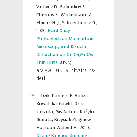
Vasilyev D.,
Babenkov S.,
Chernov S.,
Winkelmann A.,
Elmers H. J.,
Schoenhense G.,
2020
,
Hard X-ray
Photoelectron Momentum
Microscopy and Kikuchi
Diffraction on (In,Ga,Mn)As
Thin Films
,
arXiv
,
arXiv:2010.12359 [physics.ins-
det]
Dziki Dariusz,
E. Habza-
Kowalska,
Gawlik-Dziki
Urszula,
Miś Antoni,
Różyło
Renata,
Krzysiak Zbigniew,
Hassoon Waleed H.,
2020
,
Drying Kinetics, Grinding