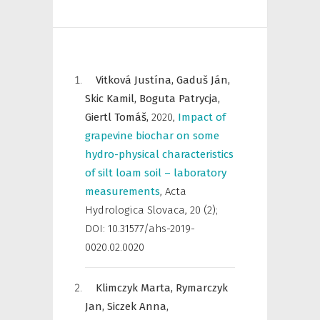
Vitková Justína,
Gaduš Ján,
Skic Kamil,
Boguta Patrycja,
Giertl Tomáš,
2020
,
Impact of
grapevine biochar on some
hydro-physical characteristics
of silt loam soil – laboratory
measurements
,
Acta
Hydrologica Slovaca
,
20 (2);
DOI: 10.31577/ahs-2019-
0020.02.0020
Klimczyk Marta,
Rymarczyk
Jan,
Siczek Anna,