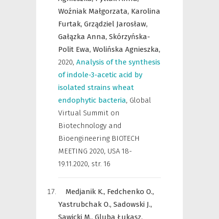
Woźniak Małgorzata,
Karolina
Furtak,
Grządziel Jarosław,
Gałązka Anna,
Skórzyńska-
Polit Ewa,
Wolińska Agnieszka,
2020
,
Analysis of the synthesis
of indole-3-acetic acid by
isolated strains wheat
endophytic bacteria
,
Global
Virtual Summit on
Biotechnology and
Bioengineering BIOTECH
MEETING 2020, USA 18-
19.11.2020
,
str. 16
Medjanik K.,
Fedchenko O.,
Yastrubchak O.,
Sadowski J.,
Sawicki M.,
Gluba Łukasz,