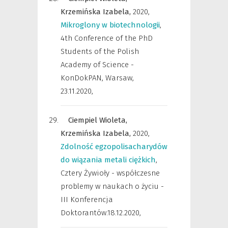
Krzemińska Izabela,
2020
,
Mikroglony w biotechnologii
,
4th Conference of the PhD
Students of the Polish
Academy of Science -
KonDokPAN, Warsaw,
23.11.2020
,
Ciempiel Wioleta,
Krzemińska Izabela,
2020
,
Zdolność egzopolisacharydów
do wiązania metali ciężkich
,
Cztery Żywioły - współczesne
problemy w naukach o życiu -
III Konferencja
Doktorantów.18.12.2020
,