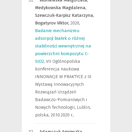
Wiśniewska Małgorzata,
Medykowska Magdalena,
Szewczuk-Karpisz Katarzyna,
Bogatyrov Viktor,
2020
,
Badanie mechanizmu
adsorpcji białek o różnej
stabilności wewnętrznej na
powierzchni kompozytu C-
SIO2
,
VII Ogólnopolska
konferencja naukowa
INNOWACJE W PRAKTYCE z IX
Wystawą Innowacyjnych
Rozwiązań Urządzeń
Badawczo-Pomiarowych i
Nowych Technologii, Lublin,
polska, 20.10.2020 r.
,
Adamczuk Agnieszka,