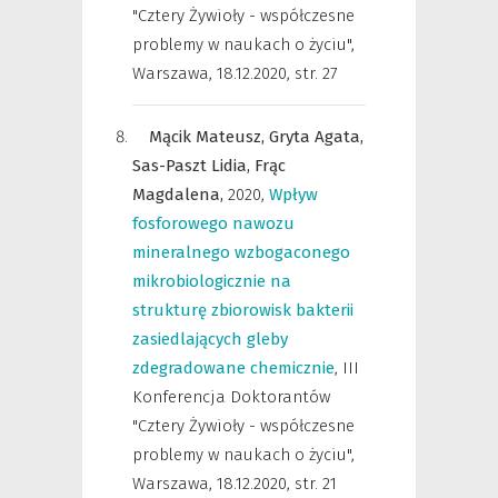
"Cztery Żywioły - współczesne
problemy w naukach o życiu",
Warszawa, 18.12.2020
,
str. 27
Mącik Mateusz,
Gryta Agata,
Sas-Paszt Lidia,
Frąc
Magdalena,
2020
,
Wpływ
fosforowego nawozu
mineralnego wzbogaconego
mikrobiologicznie na
strukturę zbiorowisk bakterii
zasiedlających gleby
zdegradowane chemicznie
,
III
Konferencja Doktorantów
"Cztery Żywioły - współczesne
problemy w naukach o życiu",
Warszawa, 18.12.2020
,
str. 21