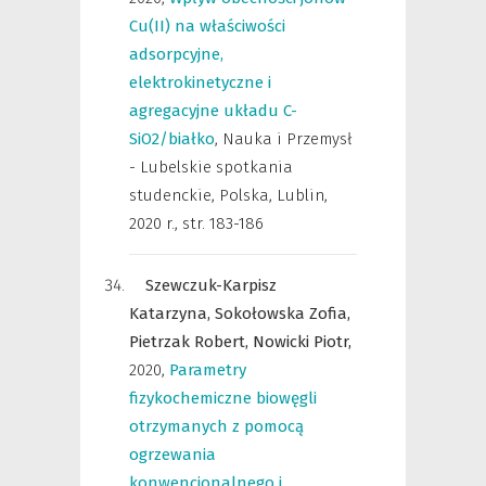
Cu(II) na właściwości
adsorpcyjne,
elektrokinetyczne i
agregacyjne układu C-
SiO2/białko
,
Nauka i Przemysł
- Lubelskie spotkania
studenckie, Polska, Lublin,
2020 r.
,
str. 183-186
Szewczuk-Karpisz
Katarzyna,
Sokołowska Zofia,
Pietrzak Robert,
Nowicki Piotr,
2020
,
Parametry
fizykochemiczne biowęgli
otrzymanych z pomocą
ogrzewania
konwencjonalnego i