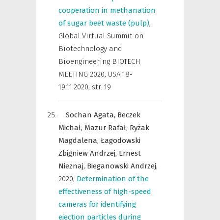
cooperation in methanation
of sugar beet waste (pulp)
,
Global Virtual Summit on
Biotechnology and
Bioengineering BIOTECH
MEETING 2020, USA 18-
19.11.2020
,
str. 19
Sochan Agata,
Beczek
Michał,
Mazur Rafał,
Ryżak
Magdalena,
Łagodowski
Zbigniew Andrzej,
Ernest
Nieznaj,
Bieganowski Andrzej,
2020
,
Determination of the
effectiveness of high-speed
cameras for identifying
ejection particles during