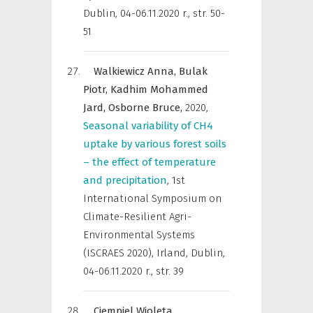
Dublin, 04-06.11.2020 r.
,
str. 50-
51
Walkiewicz Anna,
Bulak
Piotr,
Kadhim Mohammed
Jard,
Osborne Bruce,
2020
,
Seasonal variability of CH4
uptake by various forest soils
– the effect of temperature
and precipitation
,
1st
International Symposium on
Climate-Resilient Agri-
Environmental Systems
(ISCRAES 2020), Irland, Dublin,
04-06.11.2020 r.
,
str. 39
Ciempiel Wioleta,