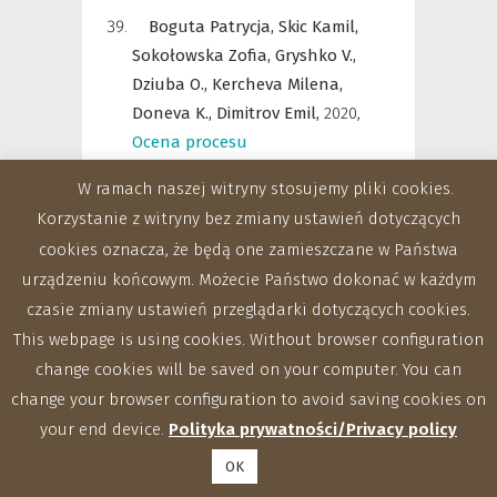
Boguta Patrycja,
Skic Kamil,
Sokołowska Zofia,
Gryshko V.,
Dziuba O.,
Kercheva Milena,
Doneva K.,
Dimitrov Emil,
2020
,
Ocena procesu
komplesowania jonów cynku
W ramach naszej witryny stosujemy pliki cookies.
przez kwasy fulwowe w
Korzystanie z witryny bez zmiany ustawień dotyczących
szerokim zakresie pH z
cookies oznacza, że będą one zamieszczane w Państwa
wykorzystaniem spektroskopii
urządzeniu końcowym. Możecie Państwo dokonać w każdym
FTIR
,
w: Nauka i przemysł –
czasie zmiany ustawień przeglądarki dotyczących cookies.
metody spektroskopowe w
This webpage is using cookies. Without browser configuration
praktyce, nowe wyzwania i
change cookies will be saved on your computer. You can
możliwości (red. Z. Hubicki);
change your browser configuration to avoid saving cookies on
ISBN: 978-83-227-9369-5
,
str.
your end device.
Polityka prywatności/Privacy policy
315-318
OK
Boguta Patrycja,
Skic Kamil,