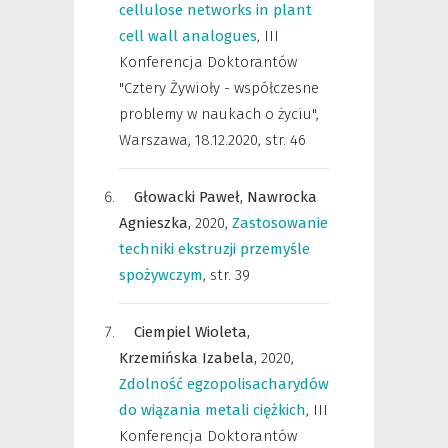
cellulose networks in plant
cell wall analogues
,
III
Konferencja Doktorantów
"Cztery Żywioły - współczesne
problemy w naukach o życiu",
Warszawa, 18.12.2020
,
str. 46
Głowacki Paweł,
Nawrocka
Agnieszka,
2020
,
Zastosowanie
techniki ekstruzji przemyśle
spożywczym
,
str. 39
Ciempiel Wioleta,
Krzemińska Izabela,
2020
,
Zdolność egzopolisacharydów
do wiązania metali ciężkich
,
III
Konferencja Doktorantów