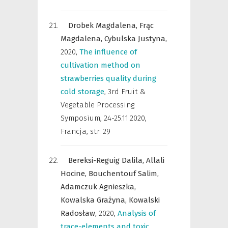
Drobek Magdalena,
Frąc
Magdalena,
Cybulska Justyna,
2020
,
The influence of
cultivation method on
strawberries quality during
cold storage
,
3rd Fruit &
Vegetable Processing
Symposium, 24-25.11.2020,
Francja
,
str. 29
Bereksi-Reguig Dalila,
Allali
Hocine,
Bouchentouf Salim,
Adamczuk Agnieszka,
Kowalska Grażyna,
Kowalski
Radosław,
2020
,
Analysis of
trace-elements and toxic