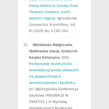
heavy metals in honeys from
Tlemcen Province, north-
western Algeria
,
Agriculturae
Conspectus Scientificus
,
Vol.
85 (2020) No. 4 (367-374)
Wiśniewska Małgorzata,
Fijałkowska Gracja,
Szewczuk-
Karpisz Katarzyna,
2020
,
Porównanie skuteczności
immobilizacji jonów ołowiu(II)
na powierzchniach
montmorylonitu i kaolinitu
,
VII Ogólnopolska konferencja
naukowa INNOWACJE W
PRAKTYCE z IX Wystawą
Innowacyjnych Rozwiązań