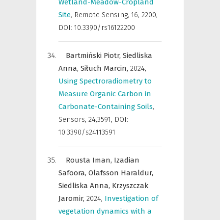
Wetland-Meadow-Cropland
Site
,
Remote Sensing
,
16, 2200,
DOI: 10.3390/rs16122200
Bartmiński Piotr,
Siedliska
Anna,
Siłuch Marcin,
2024
,
Using Spectroradiometry to
Measure Organic Carbon in
Carbonate-Containing Soils
,
Sensors
,
24,3591, DOI:
10.3390/s24113591
Rousta Iman,
Izadian
Safoora,
Olafsson Haraldur,
Siedliska Anna,
Krzyszczak
Jaromir,
2024
,
Investigation of
vegetation dynamics with a