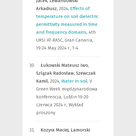
Jacek,
Lewandowski
Arkadiusz,
2024
,
Effects of
temperature on soil dielectric
permittivity measured in time
and frequency domains
,
4th
URSI AT-RASC, Gran Canaria,
19-24 May 2024 r.
,
1-4
Łukowski Mateusz Iwo,
Szlązak Radosław,
Szewczak
Kamil,
2024
,
Water in soil
,
V
Green Week międzynarodowa
konferencja, Lublin 19-20
czerwca 2024 r.
,
Wykład
proszony
Kozyra Maciej,
Lamorski