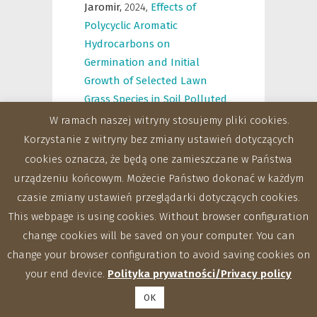
Jaromir,
2024
,
Effects of
Polycyclic Aromatic
Hydrocarbons on
Germination and Initial
Growth of Selected Lawn
Grass Species in Soil Polluted
with PAHs
,
Journal of
W ramach naszej witryny stosujemy pliki cookies.
Ecological Engineering (JEE)
,
Korzystanie z witryny bez zmiany ustawień dotyczących
25(1)DOI:
cookies oznacza, że będą one zamieszczane w Państwa
DOI:10.12911/22998993/174427
urządzeniu końcowym. Możecie Państwo dokonać w każdym
czasie zmiany ustawień przeglądarki dotyczących cookies.
Jednoróg Sławomir,
Klis
This webpage is using cookies. Without browser configuration
Bartłomiej,
Szewczak Kamil,
change cookies will be saved on your computer. You can
2024
,
Integrated absolute full
change your browser configuration to avoid saving cookies on
energy peak efficiency: A
your end device.
Polityka prywatności/Privacy policy
measure of photon
OK
registration efficiency
,
Applied