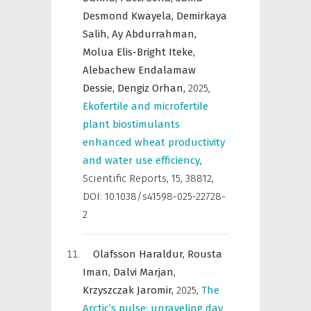
Desmond Kwayela,
Demirkaya
Salih,
Ay Abdurrahman,
Molua Elis-Bright Iteke,
Alebachew Endalamaw
Dessie,
Dengiz Orhan,
2025
,
Ekofertile and microfertile
plant biostimulants
enhanced wheat productivity
and water use efficiency
,
Scientific Reports
,
15, 38812,
DOI: 10.1038/s41598-025-22728-
2
Olafsson Haraldur,
Rousta
Iman,
Dalvi Marjan,
Krzyszczak Jaromir,
2025
,
The
Arctic’s pulse: unraveling day