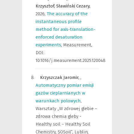
Krzysztof,
Sławiński Cezary,
2026
,
The accuracy of the
instantaneous profile
method for axis-translation-
enforced desaturation
experiments
,
Measurement
,
DOI:
10.1016/j.measurement.2025.120048
Krzyszczak Jaromir,
,
Automatyczny pomiar emisji
gazów cieplarnianych w
warunkach polowych
,
Warsztaty „W zdrowej glebie –
zdrowa chemia gleby -
Healthy soil – Healthy Soil
Chemistry, SOSoil”, Lublin,