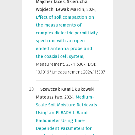
Majcher Jacek,
Skierucha
Wojciech,
Lewak Marcin,
2024
,
Effect of soil compaction on
the measurements of
complex dielectric permittivity
spectrum with an open-
ended antenna probe and
the coaxial cell system
,
Measurement
,
237,115307, DOI:
10.1016/j.measurement.2024.115307
Szewczak Kamil,
Łukowski
Mateusz Iwo,
2024
,
Medium-
Scale Soil Moisture Retrievals
Using an ELBARA L-Band
Radiometer Using Time-
Dependent Parameters for