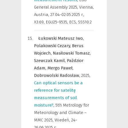
General Assembly 2025, Vienna,
Austria, 27.04-02.05.2025 r.
,
X3.69, EGU25-9535, ECS, SSS10.2
Łukowski Mateusz Iwo,
Polakowski Cezary,
Berus
Wojciech,
Nasiłowski Tomasz,
Szewczak Kamil,
Paździor
Adam,
Mergo Paweł,
Dobrowolski Radosław,
2025
,
Can optical sensors be a
reference for satelitę
measurements of soil
moisture?
,
5th Metrology for
Meteorology and Climate –
MMC 2025, Wiedeń, 24-
26.06.2025 r.
,