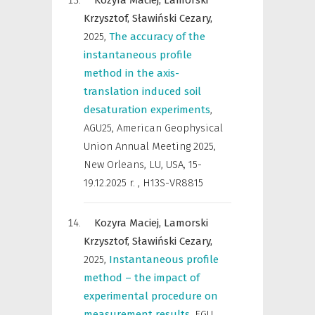
Kozyra Maciej,
Lamorski
Krzysztof,
Sławiński Cezary,
2025
,
The accuracy of the
instantaneous profile
method in the axis-
translation induced soil
desaturation experiments
,
AGU25, American Geophysical
Union Annual Meeting 2025,
New Orleans, LU, USA, 15-
19.12.2025 r.
,
H13S-VR8815
Kozyra Maciej,
Lamorski
Krzysztof,
Sławiński Cezary,
2025
,
Instantaneous profile
method – the impact of
experimental procedure on
measurement results
,
EGU