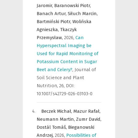
Jaromir,
Baranowski Piotr,
Banach Artur,
Siłuch Marcin,
Bartmiński Piotr,
Wolińska
Agnieszka,
Tkaczyk
Przemysław,
2026
,
Can
Hyperspectral Imaging be
Used for Rapid Monitoring of
Potassium Content in Sugar
Beet and Celery?
,
Journal of
Soil Science and Plant
Nutrition
,
26, DOI:
10.1007/s42729-026-03103-0
Beczek Michał,
Mazur Rafał,
Neumann Martin,
Zumr David,
Dostál Tomáŝ,
Bieganowski
Andrzej,
2026
,
Possibilities of