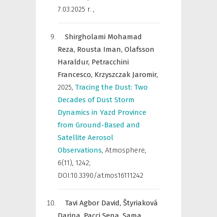
7.03.2025 r.
,
Shirgholami Mohamad
Reza,
Rousta Iman,
Olafsson
Haraldur,
Petracchini
Francesco,
Krzyszczak Jaromir,
2025
,
Tracing the Dust: Two
Decades of Dust Storm
Dynamics in Yazd Province
from Ground-Based and
Satellite Aerosol
Observations
,
Atmosphere
,
6(11), 1242;
DOI:10.3390/atmos16111242
Tavi Agbor David,
Štyriaková
Darina,
Pacci Sena,
Sama