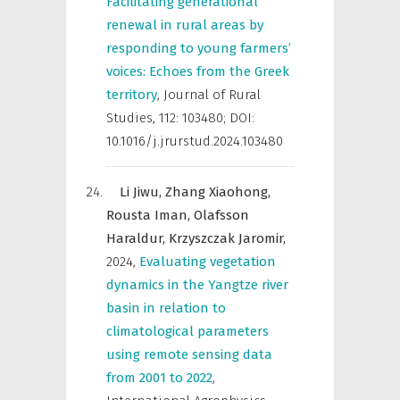
Facilitating generational
renewal in rural areas by
responding to young farmers’
voices: Echoes from the Greek
territory
,
Journal of Rural
Studies
,
112: 103480; DOI:
10.1016/j.jrurstud.2024.103480
Li Jiwu,
Zhang Xiaohong,
Rousta Iman,
Olafsson
Haraldur,
Krzyszczak Jaromir,
2024
,
Evaluating vegetation
dynamics in the Yangtze river
basin in relation to
climatological parameters
using remote sensing data
from 2001 to 2022
,