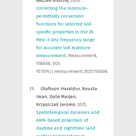
Wilczek Andrzej,
2026
,
Correcting the moisture–
permittivity conversion
functions for selected soil-
specific properties in the 20
MHz–3 GHz frequency range
for accurate soil moisture
measurement
,
Measurement
,
118808; DOI:
10.1016/j.measurement.2025.118808
Olafsson Haraldur,
Rousta
Iman,
Dalvi Marjan,
Krzyszczak Jaromir,
2025
,
Spatiotemporal dynamics and
ANN-based projection of
daytime and nighttime land