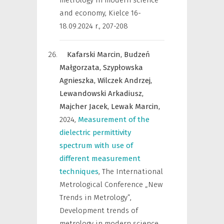
metrology in modern science
and economy, Kielce 16-
18.09.2024 r.
,
207-208
Kafarski Marcin,
Budzeń
Małgorzata,
Szypłowska
Agnieszka,
Wilczek Andrzej,
Lewandowski Arkadiusz,
Majcher Jacek,
Lewak Marcin,
2024
,
Measurement of the
dielectric permittivity
spectrum with use of
different measurement
techniques
,
The International
Metrological Conference „New
Trends in Metrology”,
Development trends of
metrology in modern science