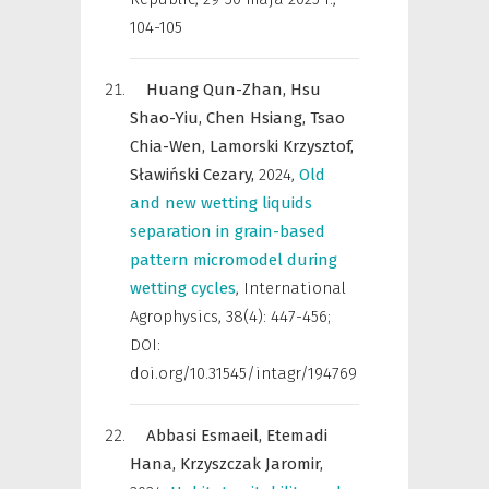
104-105
Huang Qun-Zhan,
Hsu
Shao-Yiu,
Chen Hsiang,
Tsao
Chia-Wen,
Lamorski Krzysztof,
Sławiński Cezary,
2024
,
Old
and new wetting liquids
separation in grain-based
pattern micromodel during
wetting cycles
,
International
Agrophysics
,
38(4): 447-456;
DOI:
doi.org/10.31545/intagr/194769
Abbasi Esmaeil,
Etemadi
Hana,
Krzyszczak Jaromir,