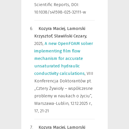
Scientific Reports
,
DOI:
10.1038/s41598-025-32111-w
Kozyra Maciej,
Lamorski
Krzysztof,
Sławiński Cezary,
2025
,
A new OpenFOAM solver
implementing film flow
mechanism for accurate
unsaturated hydraulic
conductivity calculations
,
VIII
Konferencja Doktorantów pt.
„Cztery Żywioły – współczesne
problemy w naukach o życiu”,
Warszawa-Lublin, 12.12.2025 r.
,
17, 21-21
Kozyra Maciej,
Lamorski