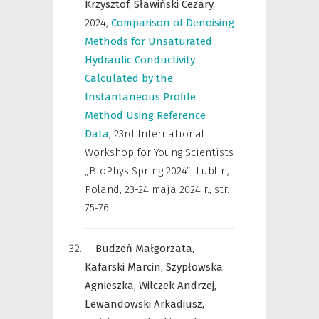
Krzysztof,
Sławiński Cezary,
2024
,
Comparison of Denoising
Methods for Unsaturated
Hydraulic Conductivity
Calculated by the
Instantaneous Profile
Method Using Reference
Data
,
23rd International
Workshop for Young Scientists
„BioPhys Spring 2024”; Lublin,
Poland, 23-24 maja 2024 r.
,
str.
75-76
Budzeń Małgorzata,
Kafarski Marcin,
Szypłowska
Agnieszka,
Wilczek Andrzej,
Lewandowski Arkadiusz,