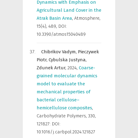
Dynamics with Emphasis on
Agricultural Land Cover in the
Atrak Basin Area
,
Atmosphere
,
15(4), 489, DOI:
10.3390/atmos15040489
Chibrikov Vadym,
Pieczywek
Piotr,
Cybulska Justyna,
Zdunek Artur,
2024
,
Coarse-
grained molecular dynamics
model to evaluate the
mechanical properties of
bacterial cellulose–
hemicellulose composites
,
Carbohydrate Polymers
,
330,
121827: DOI:
10.1016/j.carbpol.2024.121827