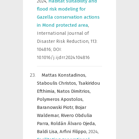
2024
,
Habitat suitability and
flood risk modeling for
Gazella conservation actions
in Mond protected area
,
International Journal of
Disaster Risk Reduction
,
113:
104816; DOI:
10.1016/j.ijdrr.2024.104816
Mattas Konstadinos,
Staboulis Christos,
Tsakiridou
Efthimia,
Natos Dimitrios,
Polymeros Apostolos,
Baranowski Piotr,
Bojar
Waldemar,
Rivero Obdulia
Parra,
Roldán Álvaro Ojeda,
Baldi Lisa,
Arfini Filippo,
2024
,