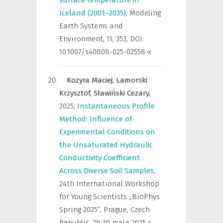
surface temperature in
Iceland (2001–2035)
,
Modeling
Earth Systems and
Environment
,
11, 353, DOI:
10.1007/s40808-025-02558-x
Kozyra Maciej,
Lamorski
Krzysztof,
Sławiński Cezary,
2025
,
Instantaneous Profile
Method: Influence of
Experimental Conditions on
the Unsaturated Hydraulic
Conductivity Coefficient
Across Diverse Soil Samples
,
24th International Workshop
for Young Scientists „BioPhys
Spring 2025”, Prague, Czech
Republic, 29-30 maja 2025 r.
,