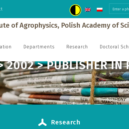
ct
h
tute of Agrophysics, Polish Academy of Sc
ation
Departments
Research
Doctoral Sc
> 2002 > PUBLISHER IN
Research