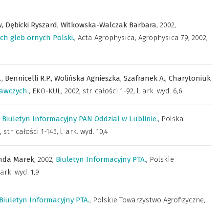
w,
Dębicki Ryszard,
Witkowska-Walczak Barbara,
2002
,
ch gleb ornych Polski.
,
Acta Agrophysica
,
Agrophysica 79, 2002,
.,
Bennicelli R.P.,
Wolińska Agnieszka,
Szafranek A.,
Charytoniuk
awczych.
,
EKO-KUL
,
2002, str. całości 1-92, l. ark. wyd. 6,6
,
Biuletyn Informacyjny PAN Oddział w Lublinie.
,
Polska
 str. całości 1-145, l. ark. wyd. 10,4
nda Marek,
2002
,
Biuletyn Informacyjny PTA.
,
Polskie
. ark. wyd. 1,9
Biuletyn Informacyjny PTA.
,
Polskie Towarzystwo Agrofizyczne
,