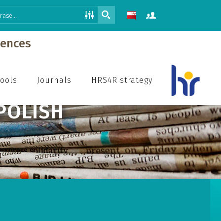
iences
hools
Journals
HRS4R strategy
 POLISH