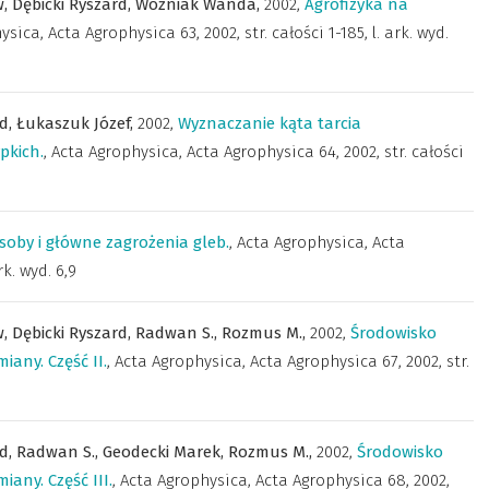
w,
Dębicki Ryszard,
Woźniak Wanda,
2002
,
Agrofizyka na
hysica
,
Acta Agrophysica 63, 2002, str. całości 1-185, l. ark. wyd.
rd,
Łukaszuk Józef,
2002
,
Wyznaczanie kąta tarcia
pkich.
,
Acta Agrophysica
,
Acta Agrophysica 64, 2002, str. całości
soby i główne zagrożenia gleb.
,
Acta Agrophysica
,
Acta
rk. wyd. 6,9
w,
Dębicki Ryszard,
Radwan S.,
Rozmus M.,
2002
,
Środowisko
iany. Część II.
,
Acta Agrophysica
,
Acta Agrophysica 67, 2002, str.
rd,
Radwan S.,
Geodecki Marek,
Rozmus M.,
2002
,
Środowisko
iany. Część III.
,
Acta Agrophysica
,
Acta Agrophysica 68, 2002,