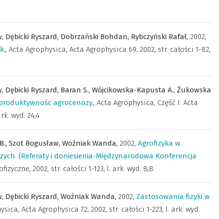
w,
Dębicki Ryszard,
Dobrzański Bohdan,
Rybczyński Rafał,
2002
,
k.
,
Acta Agrophysica
,
Acta Agrophysica 69, 2002, str. całości 1-82,
w,
Dębicki Ryszard,
Baran S.,
Wójcikowska-Kapusta A.,
Żukowska
 produktywnośc agrocenozy.
,
Acta Agrophysica
,
Część I. Acta
ark. wyd. 24,4
B.,
Szot Bogusław,
Woźniak Wanda,
2002
,
Agrofizyka w
ych. (Referaty i doniesienia-Międzynarodowa Konferencja
ofizyczne
,
2002, str. całości 1-123, l. ark. wyd. 8,8
w,
Dębicki Ryszard,
Woźniak Wanda,
2002
,
Zastosowania fizyki w
hysica
,
Acta Agrophysica 72, 2002, str. całości 1-223, l. ark. wyd.