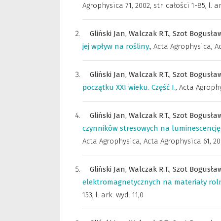
Agrophysica 71, 2002, str. całości 1-85, l. ar
Gliński Jan,
Walczak R.T.,
Szot Bogusła
jej wpływ na rośliny.
,
Acta Agrophysica
,
Ac
Gliński Jan,
Walczak R.T.,
Szot Bogusła
początku XXI wieku. Część I.
,
Acta Agroph
Gliński Jan,
Walczak R.T.,
Szot Bogusła
czynników stresowych na luminescencję 
Acta Agrophysica
,
Acta Agrophysica 61, 2002
Gliński Jan,
Walczak R.T.,
Szot Bogusła
elektromagnetycznych na materiały roln
153, l. ark. wyd. 11,0