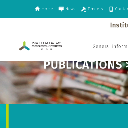
Home
News
Tenders
Conta
>
>
>
Publications
2002
Publisher in Polis
Insti
General inform
PUBLICATIONS 