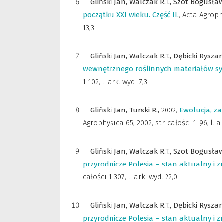
Gliński Jan,
Walczak R.T.,
Szot Bogusła
początku XXI wieku. Część II.
,
Acta Agrop
13,3
Gliński Jan,
Walczak R.T.,
Dębicki Rysza
wewnętrznego roślinnych materiałów sy
1-102, l. ark. wyd. 7,3
Gliński Jan,
Turski R.,
2002
,
Ewolucja, za
Agrophysica 65, 2002, str. całości 1-96, l. a
Gliński Jan,
Walczak R.T.,
Szot Bogusła
przyrodnicze Polesia – stan aktualny i zm
całości 1-307, l. ark. wyd. 22,0
Gliński Jan,
Walczak R.T.,
Dębicki Rysza
przyrodnicze Polesia – stan aktualny i zm