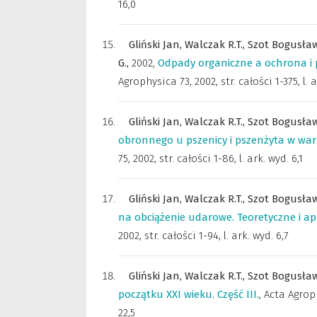
16,0
Gliński Jan,
Walczak R.T.,
Szot Bogusła
G.,
2002
,
Odpady organiczne a ochrona i 
Agrophysica 73, 2002, str. całości 1-375, l. 
Gliński Jan,
Walczak R.T.,
Szot Bogusła
obronnego u pszenicy i pszenżyta w wa
75, 2002, str. całości 1-86, l. ark. wyd. 6,1
Gliński Jan,
Walczak R.T.,
Szot Bogusła
na obciążenie udarowe. Teoretyczne i ap
2002, str. całości 1-94, l. ark. wyd. 6,7
Gliński Jan,
Walczak R.T.,
Szot Bogusła
początku XXI wieku. Część III.
,
Acta Agrop
22,5