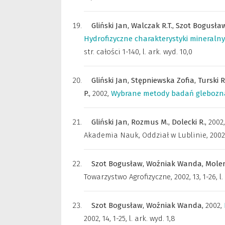
Gliński Jan,
Walczak R.T.,
Szot Bogusła
Hydrofizyczne charakterystyki mineralny
str. całości 1-140, l. ark. wyd. 10,0
Gliński Jan,
Stępniewska Zofia,
Turski R
P.,
2002
,
Wybrane metody badań glebozn
Gliński Jan,
Rozmus M.,
Dolecki R.,
2002
Akademia Nauk, Oddział w Lublinie
,
2002,
Szot Bogusław,
Woźniak Wanda,
Mole
Towarzystwo Agrofizyczne
,
2002, 13, 1-26, l
Szot Bogusław,
Woźniak Wanda,
2002
,
2002, 14, 1-25, l. ark. wyd. 1,8