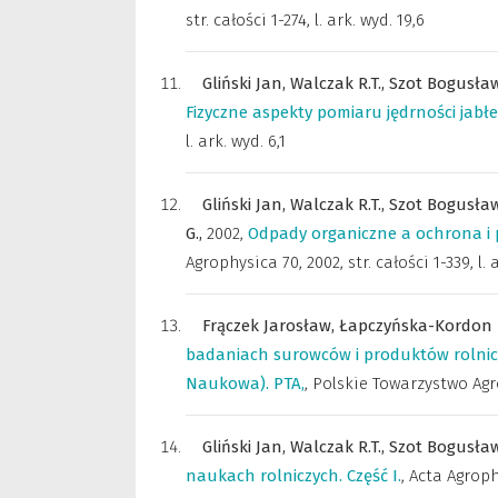
str. całości 1-274, l. ark. wyd. 19,6
Gliński Jan,
Walczak R.T.,
Szot Bogusła
Fizyczne aspekty pomiaru jędrności jabłe
l. ark. wyd. 6,1
Gliński Jan,
Walczak R.T.,
Szot Bogusła
G.,
2002
,
Odpady organiczne a ochrona i
Agrophysica 70, 2002, str. całości 1-339, l. 
Frączek Jarosław,
Łapczyńska-Kordon 
badaniach surowców i produktów rolnicz
Naukowa). PTA,
,
Polskie Towarzystwo Agr
Gliński Jan,
Walczak R.T.,
Szot Bogusła
naukach rolniczych. Część I.
,
Acta Agrop