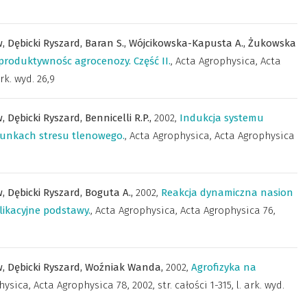
w,
Dębicki Ryszard,
Baran S.,
Wójcikowska-Kapusta A.,
Żukowska
produktywnośc agrocenozy. Część II.
,
Acta Agrophysica
,
Acta
ark. wyd. 26,9
w,
Dębicki Ryszard,
Bennicelli R.P.,
2002
,
Indukcja systemu
runkach stresu tlenowego.
,
Acta Agrophysica
,
Acta Agrophysica
w,
Dębicki Ryszard,
Boguta A.,
2002
,
Reakcja dynamiczna nasion
likacyjne podstawy.
,
Acta Agrophysica
,
Acta Agrophysica 76,
w,
Dębicki Ryszard,
Woźniak Wanda,
2002
,
Agrofizyka na
hysica
,
Acta Agrophysica 78, 2002, str. całości 1-315, l. ark. wyd.