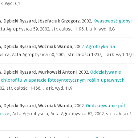
k. wyd. 6,1
w,
Dębicki Ryszard,
Józefaciuk Grzegorz,
2002
,
Kwasowość gleby i
ta Agrophysica 59, 2002, str. całości 1-96, l. ark. wyd. 6,8
w,
Dębicki Ryszard,
Woźniak Wanda,
2002
,
Agrofizyka na
ysica
,
Acta Agrophysica 60, 2002, str. całości 1-237, l. ark. wyd. 17,0
w,
Dębicki Ryszard,
Murkowski Antoni,
2002
,
Oddziaływanie
chlorofilu w aparacie fotosyntetycznym roślin uprawnych.
,
, str. całości 1-166, l. ark. wyd. 11,9
w,
Dębicki Ryszard,
Woźniak Wanda,
2002
,
Oddziaływanie pól
icze.
,
Acta Agrophysica
,
Acta Agrophysica 62, 2002, str. całości 1-