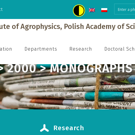
ct
tute of Agrophysics, Polish Academy of Sc
ation
Departments
Research
Doctoral Sc
 > 2000 > MONOGRAPHS
Research