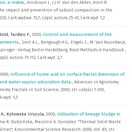
on: a review.
,
Arvidsson J., J.J.H. Van den Akker, Horn R.:
the impact and prevention of subsoil compaction in the
0, l.ark.wydaw. 15,7, część autora 25-41, l.ark.wyd. 1,2
told,
Tardieu F.,
2000
,
Control and measurement of the
periments.
,
Smit A.L., Bengough A.G., Engels C., M. Van Noordwijk,
 Springer -Verlag Berlin Heidelberg
,
Root Methods A Handbook ,
część autora 75-112, l.ark.wyd. 2,7
2000
,
Influence of humic acid on surface fractal dimension of
 and water vapour adsorption data.
,
Advences in Agronomy
omy Fractals in Soil Science, 2000, str. całości 1-295,
k.wyd. 1,3
A.,
Kotowska Urszula,
2000
,
Utilisation of Sewage Sludge in
a R. Dudzińska, Marjorie A. Gonzalez: "Thermal Solid Waste
lities"
,
Environmental Science Research. 2000, Vol. 85, str.