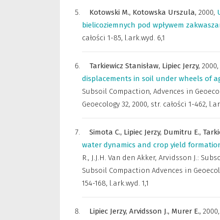
Kotowski M.,
Kotowska Urszula,
2000
,
bielicoziemnych pod wpływem zakwasza
całości 1-85, l.ark.wyd. 6,1
Tarkiewicz Stanisław,
Lipiec Jerzy,
2000
displacements in soil under wheels of a
Subsoil Compaction, Advences in Geoeco
Geoecology 32, 2000, str. całości 1-462, l.a
Simota C.,
Lipiec Jerzy,
Dumitru E.,
Tark
water dynamics and crop yield formation
R., J.J.H. Van den Akker, Arvidsson J.: S
Subsoil Compaction Advences in Geoecology
154-168, l.ark.wyd. 1,1
Lipiec Jerzy,
Arvidsson J.,
Murer E.,
2000