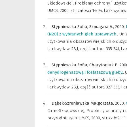
Skłodowskiej
,
Problemy ochrony i użytko
UMCS, 2000, str. całości 1-394, l.ark.wydaw.
Stępniewska Zofia,
Szmagara A.,
2000
,
(N2O) z wybranych gleb uprawnych.
,
Uni
użytkowania obszarów wiejskich o dużych 
l.ark.wydaw. 28,1, część autora 335-341, l.a
Stępniewska Zofia,
Charytoniuk P.,
200
dehydrogenazową i fosfatazową gleby.
,
użytkowania obszarów wiejskich o dużych 
l.ark.wydaw. 28,1, część autora 327-333, l.a
Dąbek-Szreniawska Małgorzata,
2000
,
Curie-Skłodowskiej
,
Problemy ochrony i 
przyrodniczych. UMCS, 2000, str. całości 1-3