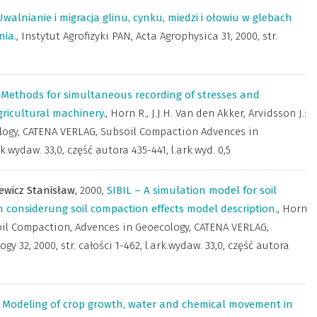
Uwalnianie i migracja glinu, cynku, miedzi i ołowiu w glebach
nia.
,
Instytut Agrofizyki PAN
,
Acta Agrophysica 31, 2000, str.
,
Methods for simultaneous recording of stresses and
gricultural machinery.
,
Horn R., J.J.H. Van den Akker, Arvidsson J.:
logy, CATENA VERLAG
,
Subsoil Compaction Advences in
rk.wydaw. 33,0, część autora 435-441, l.ark.wyd. 0,5
iewicz Stanisław,
2000
,
SIBIL – A simulation model for soil
 considerung soil compaction effects model description.
,
Horn
ubsoil Compaction, Advences in Geoecology, CATENA VERLAG
,
 32, 2000, str. całości 1-462, l.ark.wydaw. 33,0, część autora
,
Modeling of crop growth, water and chemical movement in