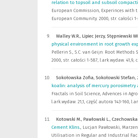
relation to topsoil and subsoil compacti
European Commission
,
Experinces with 
European Community. 2000, str. całości 1-22
Walley W.R.,
Lipiec Jerzy,
Stępniewski Wi
physical environment in root growth ex
Pellerin S., S.C. van Geijn: Root Methods
2000, str. całości 1-587, l.ark.wydaw. 41,9, 
Sokołowska Zofia,
Sokołowski Stefan,
koalin: analysis of mercury porosimetry
Fractals in Soil Science
,
Advences in Agron
l.ark.wydaw. 21,1, część autora 143-160, l.ar
Kotowski M.,
Pawłowski L.,
Czechowska 
Cement Klins.
,
Lucjan Pawłowski, Marzenn
Utilisation in Regular and Industrial Faci