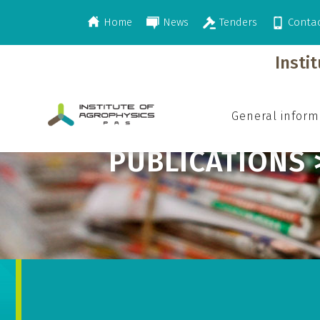
Home
News
Tenders
Conta
>
>
>
Publications
2000
Monographs
Insti
General inform
PUBLICATIONS