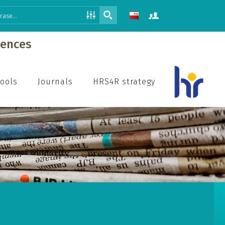
iences
hools
Journals
HRS4R strategy