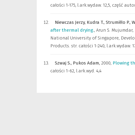
całości 1-175, l.ark.wydaw. 12,5, część autor
Niewczas Jerzy,
Kudra T.,
Strumiłło P.,
W
after thermal drying.
,
Arun S. Mujumdar,
National University of Singapore
,
Develo
Products. str. całości 1-240, l.ark.wydaw. 17
Szwaj S.,
Pukos Adam,
2000
,
Plowing th
całości 1-62, l.ark.wyd. 4,4