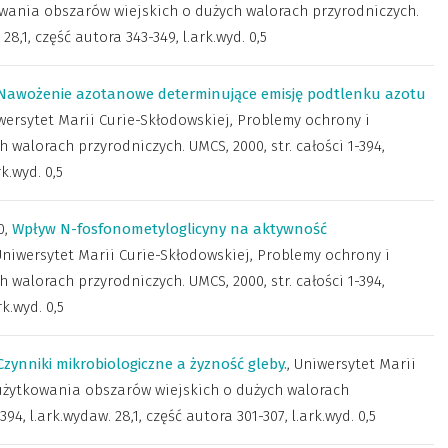
wania obszarów wiejskich o dużych walorach przyrodniczych.
 28,1, część autora 343-349, l.ark.wyd. 0,5
Nawożenie azotanowe determinujące emisję podtlenku azotu
wersytet Marii Curie-Skłodowskiej
,
Problemy ochrony i
walorach przyrodniczych. UMCS, 2000, str. całości 1-394,
rk.wyd. 0,5
0
,
Wpływ N-fosfonometyloglicyny na aktywność
Uniwersytet Marii Curie-Skłodowskiej
,
Problemy ochrony i
walorach przyrodniczych. UMCS, 2000, str. całości 1-394,
rk.wyd. 0,5
Czynniki mikrobiologiczne a żyzność gleby.
,
Uniwersytet Marii
użytkowania obszarów wiejskich o dużych walorach
94, l.ark.wydaw. 28,1, część autora 301-307, l.ark.wyd. 0,5