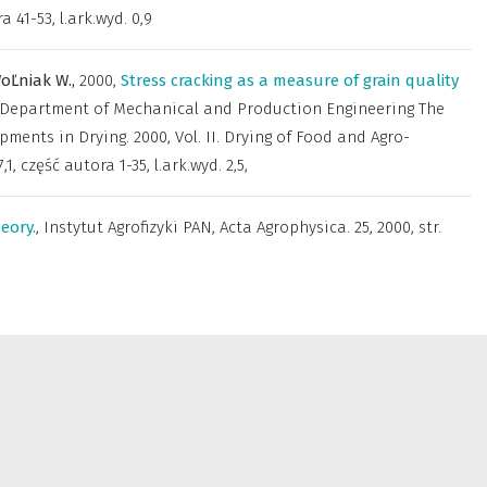
a 41-53, l.ark.wyd. 0,9
oĽniak W.,
2000
,
Stress cracking as a measure of grain quality
 Department of Mechanical and Production Engineering The
pments in Drying. 2000, Vol. II. Drying of Food and Agro-
,1, część autora 1-35, l.ark.wyd. 2,5,
eory.
,
Instytut Agrofizyki PAN
,
Acta Agrophysica. 25, 2000, str.