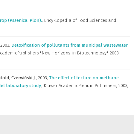
rop (Pszenica: Plon).
,
Encyklopedia of Food Sciences and
,
2003
,
Detoxification of pollutants from municipal wastewater
AcademicPublishers "New Horizons in Biotechnology"
,
2003,
itold,
Czerwiński J.,
2003
,
The effect of texture on methane
el laboratory study.
,
Kluwer AcademicPlenum Publishers
,
2003,