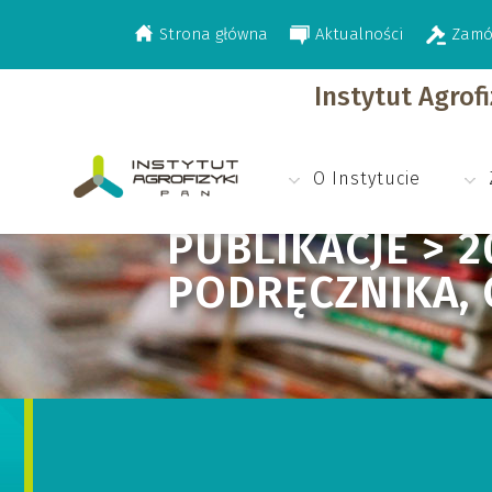
Strona główna
Aktualności
Zamó
>
>
>
Publikacje
2003
Redakcja monografi
Instytut Agrof
O Instytucie
PUBLIKACJE > 
PODRĘCZNIKA, 