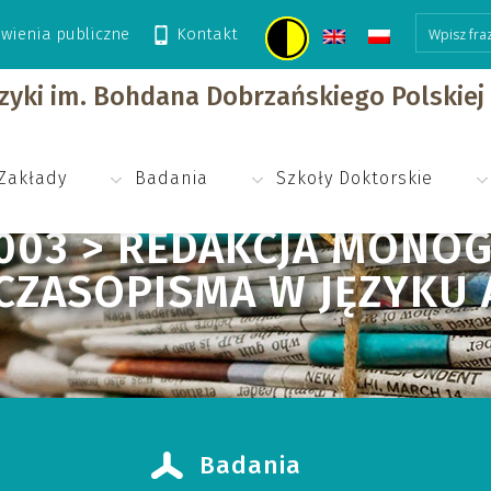
wienia publiczne
Kontakt
i, podręcznika, czasopisma w języku angielskim
izyki im. Bohdana Dobrzańskiego Polskie
Zakłady
Badania
Szkoły Doktorskie
2003 > REDAKCJA MONOG
CZASOPISMA W JĘZYKU 
Badania