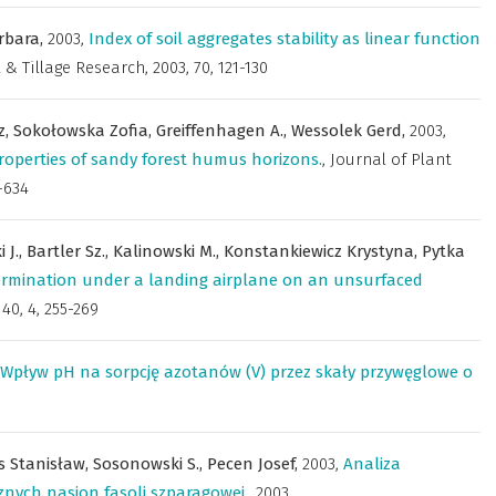
rbara,
2003
,
Index of soil aggregates stability as linear function
l & Tillage Research
,
2003, 70, 121-130
z,
Sokołowska Zofia,
Greiffenhagen A.,
Wessolek Gerd,
2003
,
properties of sandy forest humus horizons.
,
Journal of Plant
-634
 J.,
Bartler Sz.,
Kalinowski M.,
Konstankiewicz Krystyna,
Pytka
termination under a landing airplane on an unsurfaced
 40, 4, 255-269
Wpływ pH na sorpcję azotanów (V) przez skały przywęglowe o
 Stanisław,
Sosonowski S.,
Pecen Josef,
2003
,
Analiza
nych nasion fasoli szparagowej.
,
2003