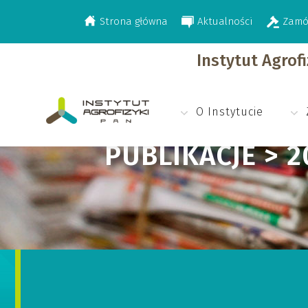
Strona główna
Aktualności
Zamó
>
>
>
Publikacje
2003
Impact Factor
Instytut Agrof
O Instytucie
PUBLIKACJE > 