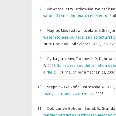
Niewczas Jerzy,
Witkowska-Walczak Ba
value of transition matrix elements.
,
Soi
Hajnos Mieczysław,
Józefaciuk Grzegor
Water storage, surface, and structural 
Nutrition and Soil Science
,
2003, 166, 625
Pytka Jarosław,
Tarkowski P.,
Dąbrowski
P.,
2003
,
Soil stress and deformation de
airfield.
,
Journal of Terramechanics
,
2003,
Stępniewska Zofia,
Ostrowska A.,
2003
,
różnym stopniu zwietrzenia.
,
2003
Dobrzański Bohdan,
Banak E.,
Grundas
rentgenograficzna uszkodzeń mechanicz