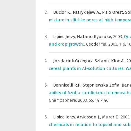
Bucior K.,
Patrykiejew A.,
Pizio Orest,
So
mixture in slit-like pores at high temper
Lipiec Jerzy,
Hatano Ryusuke,
2003
,
Qua
and crop growth.
,
Geoderma
,
2003, 116, 1
Józefaciuk Grzegorz,
Sztanik-Kloc A.,
20
cereal plants in Al-solution cultures. W
Bennicelli R.P.,
Stępniewska Zofia,
Bana
ability of Azolla caroliniana to removehe
Chemosphere
,
2003, 55, 141-146
Lipiec Jerzy,
Arvidsson J.,
Murer E.,
2003
chemicals in relation to topsoil and sub