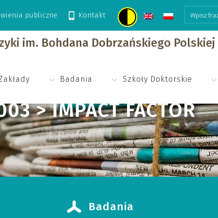
wienia publiczne
Kontakt
izyki im. Bohdana Dobrzańskiego Polskie
Zakłady
Badania
Szkoły Doktorskie
2003 > IMPACT FACTOR
Badania