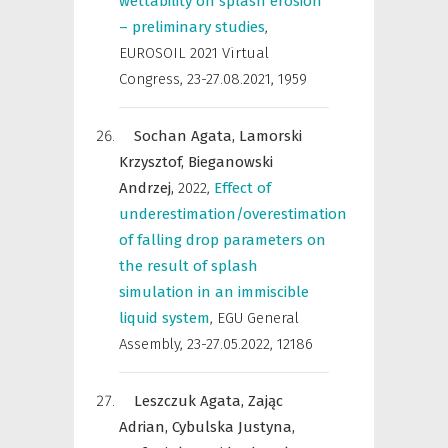
wettability on splash erosion
– preliminary studies
,
EUROSOIL 2021 Virtual
Congress, 23-27.08.2021
,
1959
Sochan Agata,
Lamorski
Krzysztof,
Bieganowski
Andrzej,
2022
,
Effect of
underestimation/overestimation
of falling drop parameters on
the result of splash
simulation in an immiscible
liquid system
,
EGU General
Assembly, 23-27.05.2022
,
12186
Leszczuk Agata,
Zając
Adrian,
Cybulska Justyna,