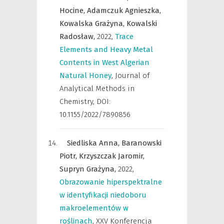
Hocine,
Adamczuk Agnieszka,
Kowalska Grażyna,
Kowalski
Radosław,
2022
,
Trace
Elements and Heavy Metal
Contents in West Algerian
Natural Honey
,
Journal of
Analytical Methods in
Chemistry
,
DOI:
10.1155/2022/7890856
Siedliska Anna,
Baranowski
Piotr,
Krzyszczak Jaromir,
Supryn Grażyna,
2022
,
Obrazowanie hiperspektralne
w identyfikacji niedoboru
makroelementów w
roślinach
,
XXV Konferencja