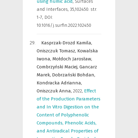
using humic acid
,
Surfaces
and Interfaces
,
35,102450. str.
1-7, DOI:
10.1016/j.surfin.2022.102450
Kasprzak-Drozd Kamila,
Oniszczuk Tomasz,
Kowalska
Iwona,
Mołdoch Jarosław,
Combrzyński Maciej,
Gancarz
Marek,
Dobrzański Bohdan,
Kondracka Adrianna,
Oniszczuk Anna,
2022
,
Effect
of the Production Parameters
and In Vitro Digestion on the
Content of Polyphenolic
Compounds, Phenolic Acids,
and Antiradical Properties of