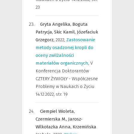
23
Gryta Angelika,
Boguta
Patrycja,
Skic Kamil,
Józefaciuk
Grzegorz,
2022
,
Zastosowanie
metody osadzonej kropli do
oceny zwilżalności
materiałów organicznych
,
V
Konferencja Doktorantów
CZTERY ŻYWIOŁY - Współczesne
Problemy w Naukach o Życiu
14.12.2022
,
str. 19
Ciempiel Wioleta,
Czermierska M.,
Jarosz-
Wilkołazka Anna,
Krzemińska