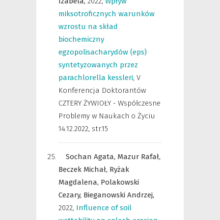
Izabela,
2022
,
Wpływ
miksotroficznych warunków
wzrostu na skład
biochemiczny
egzopolisacharydów (eps)
syntetyzowanych przez
parachlorella kessleri
,
V
Konferencja Doktorantów
CZTERY ŻYWIOŁY - Współczesne
Problemy w Naukach o Życiu
14.12.2022
,
str.15
Sochan Agata,
Mazur Rafał,
Beczek Michał,
Ryżak
Magdalena,
Polakowski
Cezary,
Bieganowski Andrzej,
2022
,
Influence of soil