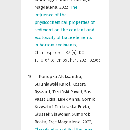
Magdalena,
2022
,
The
influence of the
physicochemical properties of
sediment on the content and
ecotoxicity of trace elements
in bottom sediments
,
Chemosphere
,
287 (4); DOI:
10.1016/j.chemosphere.2021.132366
Konopka Aleksandra,
Struniawski Karol,
Kozera
Ryszard,
Trzciński Paweł,
Sas-
Paszt Lidia,
Lisek Anna,
Górnik
Krzysztof,
Derkowska Edyta,
Głuszek Sławomir,
Sumorok
Beata,
Frąc Magdalena,
2022
,
Classification of Soil Bacteria