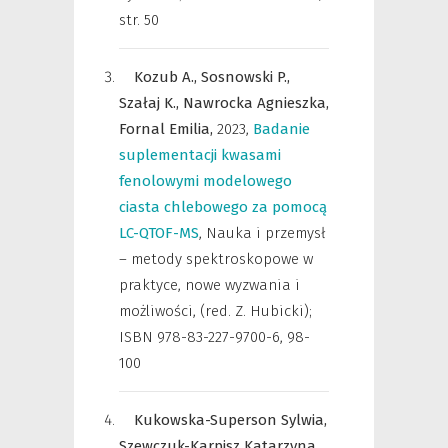
str. 50
Kozub A.,
Sosnowski P.,
Szałaj K.,
Nawrocka Agnieszka,
Fornal Emilia,
2023
,
Badanie
suplementacji kwasami
fenolowymi modelowego
ciasta chlebowego za pomocą
LC-QTOF-MS
,
Nauka i przemysł
– metody spektroskopowe w
praktyce, nowe wyzwania i
możliwości, (red. Z. Hubicki);
ISBN 978-83-227-9700-6
,
98-
100
Kukowska-Superson Sylwia,
Szewczuk-Karpisz Katarzyna,