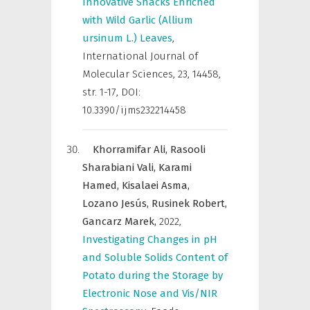
Innovative Snacks Enriched
with Wild Garlic (Allium
ursinum L.) Leaves
,
International Journal of
Molecular Sciences
,
23, 14458,
str. 1-17, DOI:
10.3390/ijms232214458
Khorramifar Ali,
Rasooli
Sharabiani Vali,
Karami
Hamed,
Kisalaei Asma,
Lozano Jesús,
Rusinek Robert,
Gancarz Marek,
2022
,
Investigating Changes in pH
and Soluble Solids Content of
Potato during the Storage by
Electronic Nose and Vis/NIR