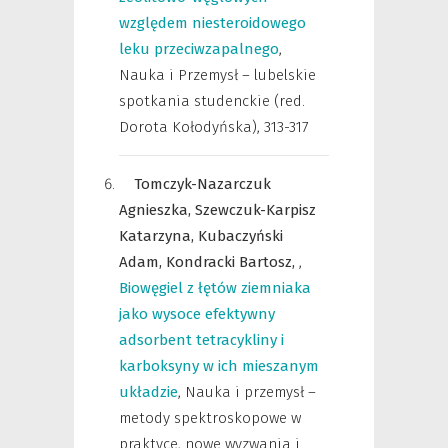
względem niesteroidowego
leku przeciwzapalnego
,
Nauka i Przemysł – lubelskie
spotkania studenckie (red.
Dorota Kołodyńska)
,
313-317
Tomczyk-Nazarczuk
Agnieszka,
Szewczuk-Karpisz
Katarzyna,
Kubaczyński
Adam,
Kondracki Bartosz,
,
Biowęgiel z łętów ziemniaka
jako wysoce efektywny
adsorbent tetracykliny i
karboksyny w ich mieszanym
układzie
,
Nauka i przemysł –
metody spektroskopowe w
praktyce, nowe wyzwania i