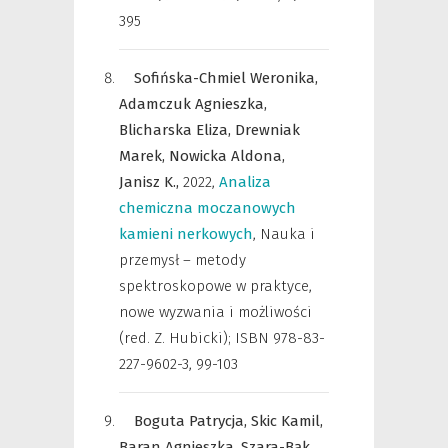
395
Sofińska-Chmiel Weronika,
Adamczuk Agnieszka,
Blicharska Eliza,
Drewniak
Marek,
Nowicka Aldona,
Janisz K.,
2022
,
Analiza
chemiczna moczanowych
kamieni nerkowych
,
Nauka i
przemysł – metody
spektroskopowe w praktyce,
nowe wyzwania i możliwości
(red. Z. Hubicki); ISBN 978-83-
227-9602-3
,
99-103
Boguta Patrycja,
Skic Kamil,
Baran Agnieszka,
Szara-Bąk