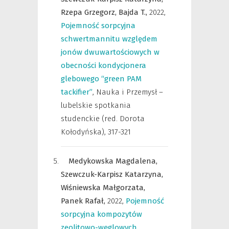
Rzepa Grzegorz,
Bajda T.,
2022
,
Pojemność sorpcyjna
schwertmannitu względem
jonów dwuwartościowych w
obecności kondycjonera
glebowego “green PAM
tackifier”
,
Nauka i Przemysł –
lubelskie spotkania
studenckie (red. Dorota
Kołodyńska)
,
317-321
Medykowska Magdalena,
Szewczuk-Karpisz Katarzyna,
Wiśniewska Małgorzata,
Panek Rafał,
2022
,
Pojemność
sorpcyjna kompozytów
zeolitowo-węglowych