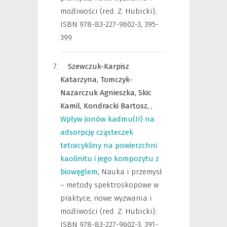
możliwości (red. Z. Hubicki);
ISBN 978-83-227-9602-3
,
395-
399
Szewczuk-Karpisz
Katarzyna,
Tomczyk-
Nazarczuk Agnieszka,
Skic
Kamil,
Kondracki Bartosz,
,
Wpływ jonów kadmu(II) na
adsorpcję cząsteczek
tetracykliny na powierzchni
kaolinitu i jego kompozytu z
biowęglem
,
Nauka i przemysł
– metody spektroskopowe w
praktyce, nowe wyzwania i
możliwości (red. Z. Hubicki);
ISBN 978-83-227-9602-3
,
391-