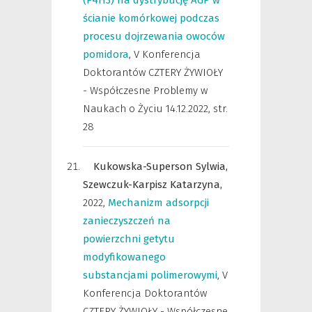
(P4H3) na dystrybucję AGP w
ścianie komórkowej podczas
procesu dojrzewania owoców
pomidora
,
V Konferencja
Doktorantów CZTERY ŻYWIOŁY
- Współczesne Problemy w
Naukach o Życiu 14.12.2022
,
str.
28
Kukowska-Superson Sylwia,
Szewczuk-Karpisz Katarzyna,
2022
,
Mechanizm adsorpcji
zanieczyszczeń na
powierzchni getytu
modyfikowanego
substancjami polimerowymi
,
V
Konferencja Doktorantów
CZTERY ŻYWIOŁY - Współczesne