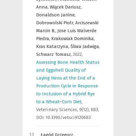
Anna,
Wiącek Dariusz,
Donaldson Janine,
Dobrowolski Piotr,
Arciszewski
Marcin B.,
Jose Luis Walverde
Piedra,
Krakowiak Dominika,
Kras Katarzyna,
Śliwa Jadwiga,
Schwarz Tomasz,
2022
,
Assessing Bone Health Status
and Eggshell Quality of
Laying Hens at the End of a
Production Cycle in Response
to Inclusion of a Hybrid Rye
to a Wheat–Corn Diet
,
Veterinary Sciences
,
9(12), 683;
DOI: 10.3390/vetsci9120683
Łagód Grzegorz,