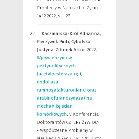
Problemy w Naukach o Życiu
14.12.2022
,
str. 27
Kaczmarska-Król Adrianna,
Pieczywek Piotr,
Cybulska
Justyna,
Zdunek Artur,
2022
,
Wpływ enzymów
pektynolitycznych
(acetyloesteraza rg-i,
endoliaza
ramnogalakturonianu oraz
arabinofuranozydaza) na
mechanikę ścian
komórkowych
,
V Konferencja
Doktorantów CZTERY ŻYWIOŁY
- Współczesne Problemy w
Naukach o Życiu 14.12.2022
,
str.