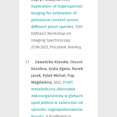
Application of hyperspectral
imaging for estimation of
potassium content across
different plant specties
,
12th
EARSeLO Workshop on
Imaging Spectroscopy
22.06.2022, Poczdam, Niemcy
,
Zawadzka Klaudia,
Oszust
Karolina,
Gryta Agata,
Panek
Jacek,
Pylak Michał,
Frąc
Magdalena,
2022
,
Profil
metaboliczny zbiorowisk
mikroorganizmów w glebach
spod jabłoni w zależności od
sposobu zagospodarowania
gruntu
,
V Konferencja