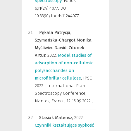
Spectroscopy
,
Foods
,
6;11(24):4077, DOI:
10.3390/foods11244077.
Pękala Patrycja,
Szymańska-Chargot Monika,
Myśliwiec Dawid,
Zdunek
Artur,
2022
,
Model studies of
adsorption of non-cellulosic
polysaccharides on
microfibrillar cellulose
,
IPSC
2022 - International Plant
Spectroscopy Conference;
Nantes, France, 12-15.09.2022
,
Stasiak Mateusz,
2022
,
Czynniki kształtujące sypkość