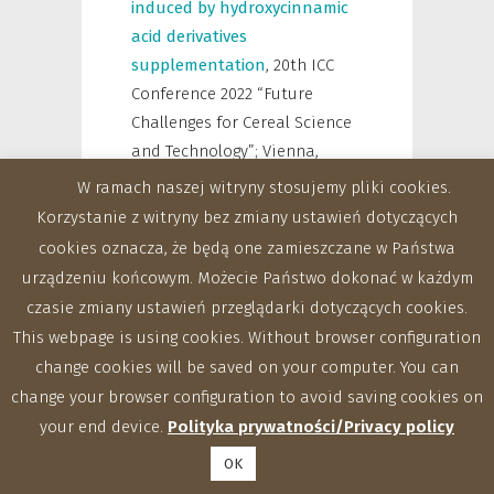
induced by hydroxycinnamic
acid derivatives
supplementation
,
20th ICC
Conference 2022 “Future
Challenges for Cereal Science
and Technology”; Vienna,
Austria, 5-7.07.2022
,
str. 97
W ramach naszej witryny stosujemy pliki cookies.
Korzystanie z witryny bez zmiany ustawień dotyczących
Welc-Stanowska Renata,
cookies oznacza, że będą one zamieszczane w Państwa
Kłosok Konrad,
Nawrocka
urządzeniu końcowym. Możecie Państwo dokonać w każdym
Agnieszka,
2022
,
Gliadins –
czasie zmiany ustawień przeglądarki dotyczących cookies.
phenolic acids interaction –
This webpage is using cookies. Without browser configuration
analysis with application of
change cookies will be saved on your computer. You can
spectroscopic techniques
,
change your browser configuration to avoid saving cookies on
20th ICC Conference 2022
your end device.
Polityka prywatności/Privacy policy
“Future Challenges for Cereal
OK
Science and Technology”;