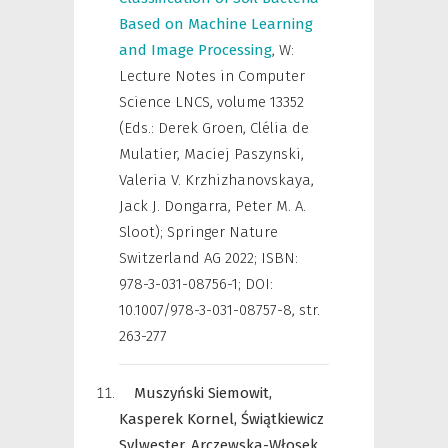
Based on Machine Learning
and Image Processing
,
W:
Lecture Notes in Computer
Science LNCS, volume 13352
(Eds.: Derek Groen, Clélia de
Mulatier, Maciej Paszynski,
Valeria V. Krzhizhanovskaya,
Jack J. Dongarra, Peter M. A.
Sloot); Springer Nature
Switzerland AG 2022; ISBN:
978-3-031-08756-1; DOI:
10.1007/978-3-031-08757-8
,
str.
263-277
Muszyński Siemowit,
Kasperek Kornel,
Świątkiewicz
Sylwester,
Arczewska-Włosek