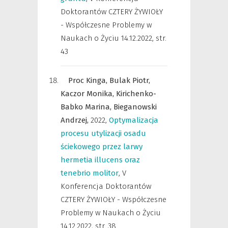
Doktorantów CZTERY ŻYWIOŁY
- Współczesne Problemy w
Naukach o Życiu 14.12.2022
,
str.
43
Proc Kinga,
Bulak Piotr,
Kaczor Monika,
Kirichenko-
Babko Marina,
Bieganowski
Andrzej,
2022
,
Optymalizacja
procesu utylizacji osadu
ściekowego przez larwy
hermetia illucens oraz
tenebrio molitor
,
V
Konferencja Doktorantów
CZTERY ŻYWIOŁY - Współczesne
Problemy w Naukach o Życiu
14.12.2022
,
str. 38