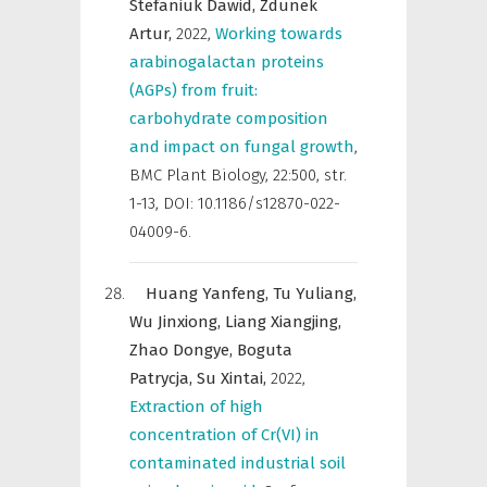
Stefaniuk Dawid,
Zdunek
Artur,
2022
,
Working towards
arabinogalactan proteins
(AGPs) from fruit:
carbohydrate composition
and impact on fungal growth
,
BMC Plant Biology
,
22:500, str.
1-13, DOI: 10.1186/s12870-022-
04009-6.
Huang Yanfeng,
Tu Yuliang,
Wu Jinxiong,
Liang Xiangjing,
Zhao Dongye,
Boguta
Patrycja,
Su Xintai,
2022
,
Extraction of high
concentration of Cr(VI) in
contaminated industrial soil