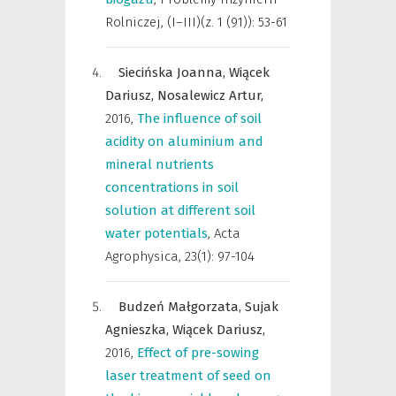
Rolniczej
,
(I–III)(z. 1 (91)): 53-61
Siecińska Joanna,
Wiącek
Dariusz,
Nosalewicz Artur,
2016
,
The influence of soil
acidity on aluminium and
mineral nutrients
concentrations in soil
solution at different soil
water potentials
,
Acta
Agrophysica
,
23(1): 97-104
Budzeń Małgorzata,
Sujak
Agnieszka,
Wiącek Dariusz,
2016
,
Effect of pre-sowing
laser treatment of seed on