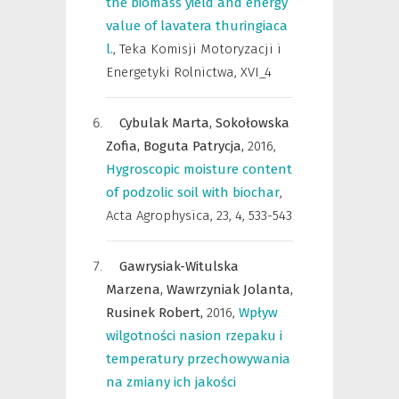
the biomass yield and energy
value of lavatera thuringiaca
l.
,
Teka Komisji Motoryzacji i
Energetyki Rolnictwa
,
XVI_4
Cybulak Marta,
Sokołowska
Zofia,
Boguta Patrycja,
2016
,
Hygroscopic moisture content
of podzolic soil with biochar
,
Acta Agrophysica
,
23, 4, 533-543
Gawrysiak-Witulska
Marzena,
Wawrzyniak Jolanta,
Rusinek Robert,
2016
,
Wpływ
wilgotności nasion rzepaku i
temperatury przechowywania
na zmiany ich jakości