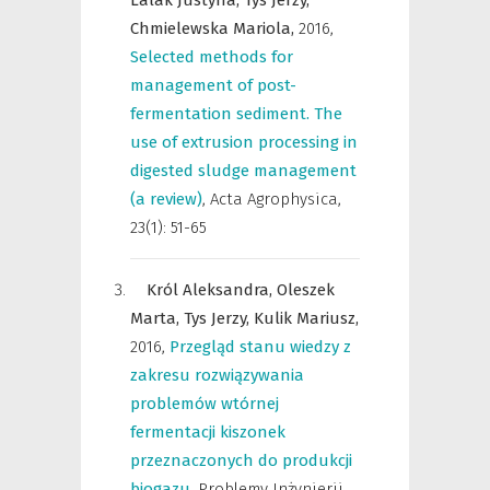
Lalak Justyna,
Tys Jerzy,
Chmielewska Mariola,
2016
,
Selected methods for
management of post-
fermentation sediment. The
use of extrusion processing in
digested sludge management
(a review)
,
Acta Agrophysica
,
23(1): 51-65
Król Aleksandra,
Oleszek
Marta,
Tys Jerzy,
Kulik Mariusz,
2016
,
Przegląd stanu wiedzy z
zakresu rozwiązywania
problemów wtórnej
fermentacji kiszonek
przeznaczonych do produkcji
biogazu
,
Problemy Inżynierii