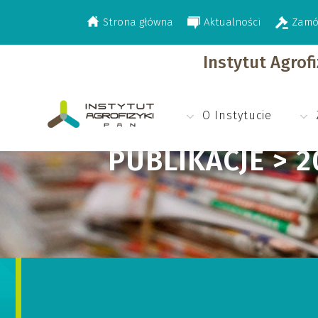
Strona główna
Aktualności
Zamó
>
>
>
Publikacje
2020
Materiały konferen
Instytut Agrof
O Instytucie
PUBLIKACJE > 