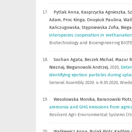
Pytlak Anna,
Kasprzycka Agnieszka,
S
Adam,
Proc Kinga,
Onopiuk Paulina,
Wal
Kańczugowska,
Stępniewska Zofia,
Biega
interspecies cooperation in methanation
Biotechnology and Bioengineering BIOTEC
Sochan Agata,
Beczek Michał,
Mazur R
Nieznaj,
Bieganowski Andrzej,
2020
,
Deter
identifying ejection particles during sp
General Assembly 2020: 4-8.05.2020, Wiede
Wesołowska Monika,
Baranowski Piotr
ammonia and GHG emissions from agricu
Resilient Agri-Environmental Systems (ISCR
Walkiewicz Anna,
Bulak Piotr,
Kadhim 