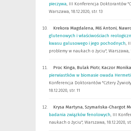
pieczywa
,
III Konferencja Doktorantów "C
Warszawa, 18.12.2020
,
str. 13
Krekora Magdalena,
Miś Antoni,
Nawro
glutenowych i właściwościach reologic
kwasu galusowego i jego pochodnych
,
I
problemy w naukach o życiu", Warszawa, 1
Proc Kinga,
Bulak Piotr,
Kaczor Monik
pierwiastków w biomasie owada Hermetia
Konferencja Doktorantów "Cztery Żywioły
18.12.2020
,
str. 11
Krysa Martyna,
Szymańska-Chargot M
badania związków fenolowych
,
III Konf
naukach o życiu", Warszawa, 18.12.2020
,
st