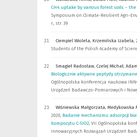
CH4 uptake by various forest soils – the
Symposium on Climate-Resilient Agri-Envi
r.
,
str. 39
Ciempiel Wioleta,
Krzemińska Izabela,
Students of the Polish Academy of Scien
Smagieł Radosław,
Czelej Michał,
Adam
Biologicznie aktywne peptydy otrzymane
Ogólnopolska konferencja naukowa INN
Urządzeń Badawczo-Pomiarowych i Nowych 
Wiśniewska Małgorzata,
Medykowska 
2020
,
Badanie mechanizmu adsorpcji biał
kompozytu C-SIO2
,
VII Ogólnopolska ko
Innowacyjnych Rozwiązań Urządzeń Bada