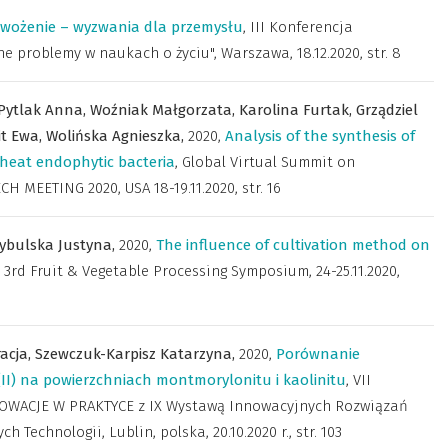
wożenie – wyzwania dla przemysłu
,
III Konferencja
ne problemy w naukach o życiu", Warszawa, 18.12.2020
,
str. 8
Pytlak Anna,
Woźniak Małgorzata,
Karolina Furtak,
Grządziel
it Ewa,
Wolińska Agnieszka,
2020
,
Analysis of the synthesis of
 wheat endophytic bacteria
,
Global Virtual Summit on
H MEETING 2020, USA 18-19.11.2020
,
str. 16
ybulska Justyna,
2020
,
The influence of cultivation method on
,
3rd Fruit & Vegetable Processing Symposium, 24-25.11.2020,
racja,
Szewczuk-Karpisz Katarzyna,
2020
,
Porównanie
(II) na powierzchniach montmorylonitu i kaolinitu
,
VII
OWACJE W PRAKTYCE z IX Wystawą Innowacyjnych Rozwiązań
Technologii, Lublin, polska, 20.10.2020 r.
,
str. 103