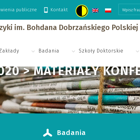
wienia publiczne
Kontakt
cyjne
izyki im. Bohdana Dobrzańskiego Polskie
Zakłady
Badania
Szkoły Doktorskie
2020 > MATERIAŁY KONF
Badania