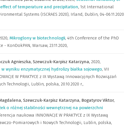
 effect of temperature and precipitation
,
1st International
ronmental Systems (ISCRAES 2020), Irland, Dublin, 04-06.11.2020
2020
,
Mikroglony w biotechnologii
,
4th Conference of the PhD
ce - KonDokPAN, Warsaw, 23.11.2020
,
czuk Agnieszka,
Szewczuk-Karpisz Katarzyna,
2020
,
 w wyniku enzymatycznej hydrolizy białka sojowego
,
VII
OWACJE W PRAKTYCE z IX Wystawą Innowacyjnych Rozwiązań
Technologii, Lublin, polska, 20.10.2020 r.
,
Magdalena,
Szewczuk-Karpisz Katarzyna,
Bogatyrov Viktor,
ek o różnej stabilności wewnętrznej na powierzchni
nferencja naukowa INNOWACJE W PRAKTYCE z IX Wystawą
wczo-Pomiarowych i Nowych Technologii, Lublin, polska,