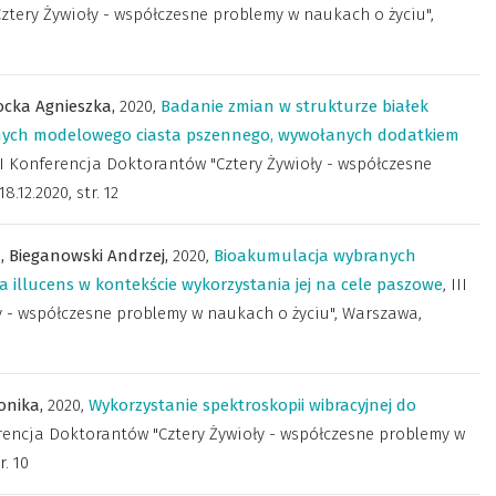
ztery Żywioły - współczesne problemy w naukach o życiu",
cka Agnieszka,
2020
,
Badanie zmian w strukturze białek
znych modelowego ciasta pszennego, wywołanych dodatkiem
II Konferencja Doktorantów "Cztery Żywioły - współczesne
8.12.2020
,
str. 12
a,
Bieganowski Andrzej,
2020
,
Bioakumulacja wybranych
 illucens w kontekście wykorzystania jej na cele paszowe
,
III
 - współczesne problemy w naukach o życiu", Warszawa,
onika,
2020
,
Wykorzystanie spektroskopii wibracyjnej do
erencja Doktorantów "Cztery Żywioły - współczesne problemy w
r. 10