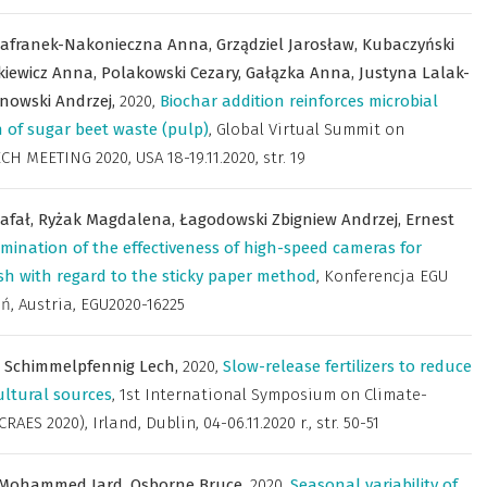
zafranek-Nakonieczna Anna,
Grządziel Jarosław,
Kubaczyński
kiewicz Anna,
Polakowski Cezary,
Gałązka Anna,
Justyna Lalak-
nowski Andrzej,
2020
,
Biochar addition reinforces microbial
 of sugar beet waste (pulp)
,
Global Virtual Summit on
H MEETING 2020, USA 18-19.11.2020
,
str. 19
afał,
Ryżak Magdalena,
Łagodowski Zbigniew Andrzej,
Ernest
mination of the effectiveness of high-speed cameras for
lash with regard to the sticky paper method
,
Konferencja EGU
ń, Austria
,
EGU2020-16225
,
Schimmelpfennig Lech,
2020
,
Slow-release fertilizers to reduce
ltural sources
,
1st International Symposium on Climate-
AES 2020), Irland, Dublin, 04-06.11.2020 r.
,
str. 50-51
Mohammed Jard,
Osborne Bruce,
2020
,
Seasonal variability of