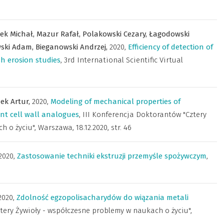
ek Michał,
Mazur Rafał,
Polakowski Cezary,
Łagodowski
ski Adam,
Bieganowski Andrzej,
2020
,
Efficiency of detection of
sh erosion studies
,
3rd International Scientific Virtual
ek Artur,
2020
,
Modeling of mechanical properties of
nt cell wall analogues
,
III Konferencja Doktorantów "Cztery
 o życiu", Warszawa, 18.12.2020
,
str. 46
2020
,
Zastosowanie techniki ekstruzji przemyśle spożywczym
,
2020
,
Zdolność egzopolisacharydów do wiązania metali
tery Żywioły - współczesne problemy w naukach o życiu",