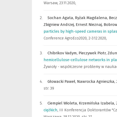
Warsaw, 23.11.2020
,
Sochan Agata,
Ryżak Magdalena,
Becz
Zbigniew Andrzej,
Ernest Nieznaj,
Bobrow
particles by high-speed cameras in spla
Conference AgroEco2020, 2-3.12.2020
,
Chibrikov Vadym,
Pieczywek Piotr,
Zdun
hemicellulose-cellulose networks in pla
Żywioły - współczesne problemy w naukach
Głowacki Paweł,
Nawrocka Agnieszka,
str. 39
Ciempiel Wioleta,
Krzemińska Izabela,
ciężkich
,
III Konferencja Doktorantów "Cz
Warszawa, 18.12.2020
,
str. 27