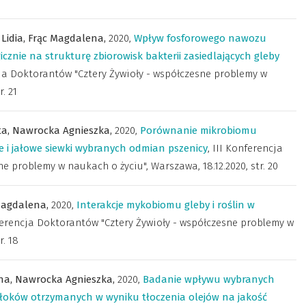
Lidia,
Frąc Magdalena,
2020
,
Wpływ fosforowego nawozu
nie na strukturę zbiorowisk bakterii zasiedlających gleby
cja Doktorantów "Cztery Żywioły - współczesne problemy w
r. 21
ta,
Nawrocka Agnieszka,
2020
,
Porównanie mikrobiomu
e i jałowe siewki wybranych odmian pszenicy
,
III Konferencja
ne problemy w naukach o życiu", Warszawa, 18.12.2020
,
str. 20
Magdalena,
2020
,
Interakcje mykobiomu gleby i roślin w
ferencja Doktorantów "Cztery Żywioły - współczesne problemy w
r. 18
na,
Nawrocka Agnieszka,
2020
,
Badanie wpływu wybranych
łoków otrzymanych w wyniku tłoczenia olejów na jakość