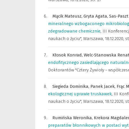
Mącik Mateusz,
Gryta Agata,
Sas-Paszt 
mineralnego wzbogaconego mikrobiologicz
zdegradowane chemicznie
,
III Konferen
naukach o życiu", Warszawa, 18.12.2020
,
st
Kłosok Konrad,
Welc-Stanowska Rena
endofitycznego zasiedlającego naturaln
Doktorantów "Cztery Żywioły - współczes
Siegieda Dominika,
Panek Jacek,
Frąc 
ekologicznej uprawie truskawek
,
III Kon
naukach o życiu", Warszawa, 18.12.2020
,
st
Rumińska Weronika,
Krekora Magdale
preparatów błonnikowych w postaci wyt