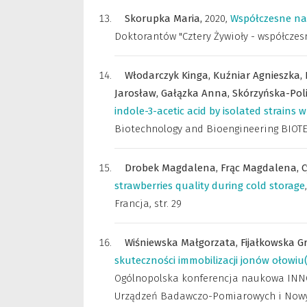
Skorupka Maria,
2020
,
Współczesne na
Doktorantów "Cztery Żywioły - współczes
Włodarczyk Kinga,
Kuźniar Agnieszka,
Jarosław,
Gałązka Anna,
Skórzyńska-Pol
indole-3-acetic acid by isolated strains
Biotechnology and Bioengineering BIOTEC
Drobek Magdalena,
Frąc Magdalena,
C
strawberries quality during cold storage
Francja
,
str. 29
Wiśniewska Małgorzata,
Fijałkowska G
skuteczności immobilizacji jonów ołowiu
Ogólnopolska konferencja naukowa INN
Urządzeń Badawczo-Pomiarowych i Nowych 