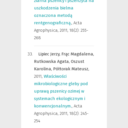
ziarna pszenicy i pszenżyta na
uszkodzenia bielma
oznaczona metodą
rentgenograficzną.
,
Acta
Agrophysica
,
2011, 18(2): 255-
268
Lipiec Jerzy,
Frąc Magdalena,
Rutkowska Agata,
Oszust
Karolina,
Półtorak Mateusz,
2011
,
Właściwości
mikrobiologiczne gleby pod
uprawą pszenicy ozimej w
systemach ekologicznym i
konwencjonalnym.
,
Acta
Agrophysica
,
2011, 18(2): 245-
254