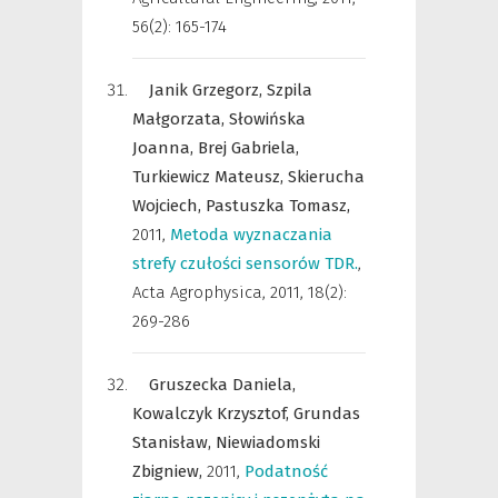
56(2): 165-174
Janik Grzegorz,
Szpila
Małgorzata,
Słowińska
Joanna,
Brej Gabriela,
Turkiewicz Mateusz,
Skierucha
Wojciech,
Pastuszka Tomasz,
2011
,
Metoda wyznaczania
strefy czułości sensorów TDR.
,
Acta Agrophysica
,
2011, 18(2):
269-286
Gruszecka Daniela,
Kowalczyk Krzysztof,
Grundas
Stanisław,
Niewiadomski
Zbigniew,
2011
,
Podatność