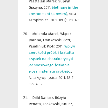
Pasztelan Marek,
Supryn
Grażyna,
2011
,
Methane in the
environment (a review)
,
Acta
Agrophysica
,
2011, 18(2): 355-373
Molenda Marek,
Wiącek
Joanna,
Frankowski Piotr,
Parafiniuk Piotr,
2011
,
Wpływ
szerokości próbki i kształtu
cząstek na charakterystyki
jednoosiowego ściskania
złoża materiału sypkiego.
,
Acta Agrophysica
,
2011, 18(2):
399-408
Dziki Dariusz,
Różyło
Renata,
Laskowski Janusz,