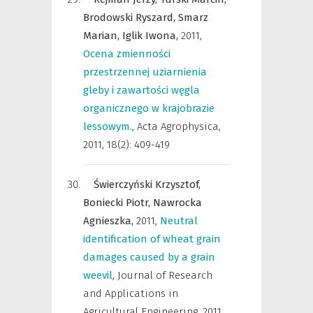
Brodowski Ryszard,
Smarz
Marian,
Iglik Iwona,
2011
,
Ocena zmienności
przestrzennej uziarnienia
gleby i zawartości węgla
organicznego w krajobrazie
lessowym.
,
Acta Agrophysica
,
2011, 18(2): 409-419
Świerczyński Krzysztof,
Boniecki Piotr,
Nawrocka
Agnieszka,
2011
,
Neutral
identification of wheat grain
damages caused by a grain
weevil
,
Journal of Research
and Applications in
Agricultural Engineering
,
2011,