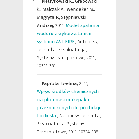
Pietrykowski K.,
Grabowski
Ł.,
Majczak A.,
Wendeker M.,
Magryta P.,
Stępniewski
Andrzej,
2011
,
Model spalania
wodoru z wykorzystaniem
systemu AVL FIRE.
,
Autobusy,
Technika, Eksploatacja,
Systemy Transportowe
,
2011,
10355-361
Paprota Ewelina,
2011
,
Wpływ środków chemicznych
na plon nasion rzepaku
przeznaczonych do produkcji
biodiesla.
,
Autobusy, Technika,
Eksploatacja, Systemy
Transportowe
,
2011, 10334-338