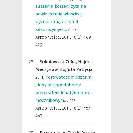
suszenia korzeni żyta na
powierzchnię właściwą
wyznaczaną z metod
adsorpcyjnych.
,
Acta
Agrophysica
,
2011, 18(2): 469-
479
Sokołowska Zofia,
Hajnos
Mieczysław,
Boguta Patrycja,
2011
,
Porowatość mieszanin
gleby lessopodobnej z
preparatem keratyno-koro-
mocznikowym.
,
Acta
Agrophysica
,
2011, 18(2): 457-
467
Rejman Jerzy,
Turski Marcin,