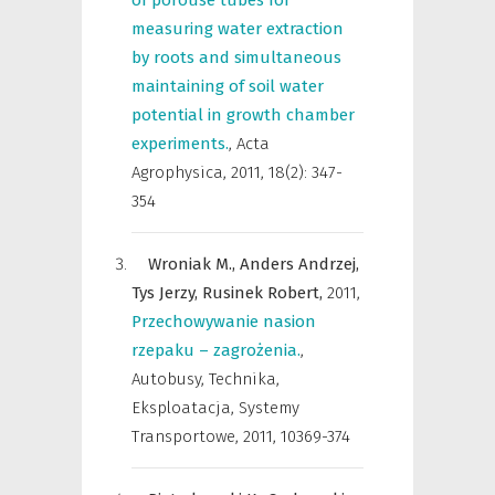
of porouse tubes for
measuring water extraction
by roots and simultaneous
maintaining of soil water
potential in growth chamber
experiments.
,
Acta
Agrophysica
,
2011, 18(2): 347-
354
Wroniak M.,
Anders Andrzej,
Tys Jerzy,
Rusinek Robert,
2011
,
Przechowywanie nasion
rzepaku – zagrożenia.
,
Autobusy, Technika,
Eksploatacja, Systemy
Transportowe
,
2011, 10369-374