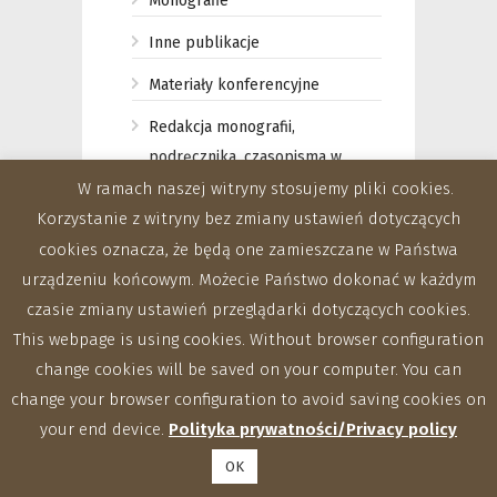
Monografie
Inne publikacje
Materiały konferencyjne
Redakcja monografii,
podręcznika, czasopisma w
języku polskim
W ramach naszej witryny stosujemy pliki cookies.
Korzystanie z witryny bez zmiany ustawień dotyczących
Redakcja monografii,
cookies oznacza, że będą one zamieszczane w Państwa
podręcznika, czasopisma w
urządzeniu końcowym. Możecie Państwo dokonać w każdym
języku angielskim
czasie zmiany ustawień przeglądarki dotyczących cookies.
2011
This webpage is using cookies. Without browser configuration
change cookies will be saved on your computer. You can
Impact Factor
change your browser configuration to avoid saving cookies on
Monografie
your end device.
Polityka prywatności/Privacy policy
Materiały konferencyjne
OK