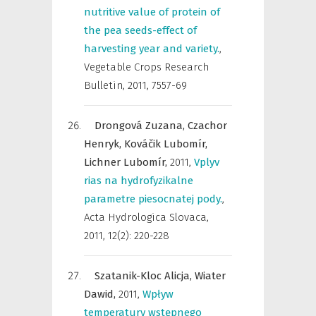
nutritive value of protein of
the pea seeds-effect of
harvesting year and variety.
,
Vegetable Crops Research
Bulletin
,
2011, 7557-69
Drongová Zuzana,
Czachor
Henryk,
Kováčik Lubomír,
Lichner Lubomír,
2011
,
Vplyv
rias na hydrofyzikalne
parametre piesocnatej pody.
,
Acta Hydrologica Slovaca
,
2011, 12(2): 220-228
Szatanik-Kloc Alicja,
Wiater
Dawid,
2011
,
Wpływ
temperatury wstępnego