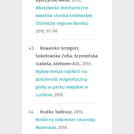
Rybczyński Rafał,
2010
,
Właściwości mechaniczne
kwiatów strelicji królewskiej
(Strelitzia reginae Banks)
,
2010, 97-99
Bowanko Grzegorz,
Sokołowska Zofia,
Krzemińska
Izabela,
Alekseev A.O.,
2010
,
Wpływ metali ciężkich na
podatność magnetyczną
gleby w parku miejskim w
Lublinie
,
2010
Rudko Tadeusz,
2010
,
Roślinny olejoester smarowy
Biosinapis
,
2010