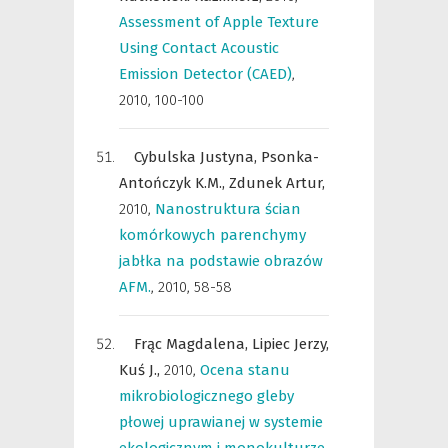
Assessment of Apple Texture
Using Contact Acoustic
Emission Detector (CAED)
,
2010, 100-100
Cybulska Justyna,
Psonka-
Antończyk K.M.,
Zdunek Artur,
2010
,
Nanostruktura ścian
komórkowych parenchymy
jabłka na podstawie obrazów
AFM.
,
2010, 58-58
Frąc Magdalena,
Lipiec Jerzy,
Kuś J.,
2010
,
Ocena stanu
mikrobiologicznego gleby
płowej uprawianej w systemie