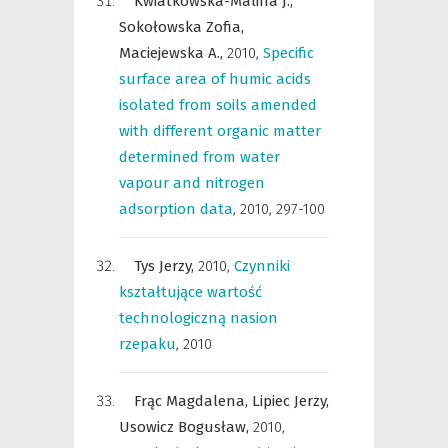
Kwiatkowska-Malina J.,
Sokołowska Zofia,
Maciejewska A.,
2010
,
Specific
surface area of humic acids
isolated from soils amended
with different organic matter
determined from water
vapour and nitrogen
adsorption data
,
2010, 297-100
Tys Jerzy,
2010
,
Czynniki
kształtujące wartość
technologiczną nasion
rzepaku
,
2010
Frąc Magdalena,
Lipiec Jerzy,
Usowicz Bogusław,
2010
,