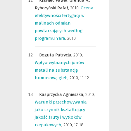
Krawiec Paweł,
Grenda A.,
Rybczyński Rafał,
2010
,
Ocena
efektywności fertygacji w
malinach odmian
powtarzających według
programu Yara
,
2010
Boguta Patrycja,
2010
,
Wpływ wybranych jonów
metali na substancję
humusową gleb
,
2010, 11-12
Kasprzycka Agnieszka,
2010
,
Warunki przechowywania
jako czynnik kształtujący
jakość śruty i wytłoków
rzepakowych
,
2010, 17-18