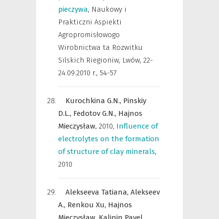
pieczywa
,
Naukowy i
Prakticzni Aspiekti
Agropromisłowogo
Wirobnictwa ta Rozwitku
Silskich Riegioniw
,
Lwów, 22-
24.09.2010 r., 54-57
Kurochkina G.N.,
Pinskiy
D.L.,
Fedotov G.N.,
Hajnos
Mieczysław,
2010
,
Influence of
electrolytes on the formation
of structure of clay minerals
,
2010
Alekseeva Tatiana,
Alekseev
A.,
Renkou Xu,
Hajnos
Mieczysław,
Kalinin Pavel,