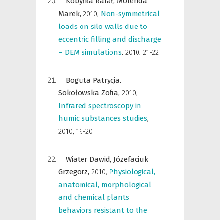
Kobyłka Rafał,
Molenda
Marek,
2010
,
Non-symmetrical
loads on silo walls due to
eccentric filling and discharge
– DEM simulations
,
2010, 21-22
Boguta Patrycja,
Sokołowska Zofia,
2010
,
Infrared spectroscopy in
humic substances studies
,
2010, 19-20
Wiater Dawid,
Józefaciuk
Grzegorz,
2010
,
Physiological,
anatomical, morphological
and chemical plants
behaviors resistant to the