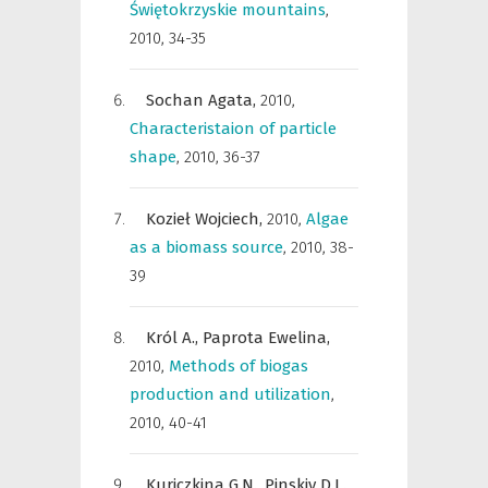
Świętokrzyskie mountains
,
2010, 34-35
Sochan Agata,
2010
,
Characteristaion of particle
shape
,
2010, 36-37
Kozieł Wojciech,
2010
,
Algae
as a biomass source
,
2010, 38-
39
Król A.,
Paprota Ewelina,
2010
,
Methods of biogas
production and utilization
,
2010, 40-41
Kuriczkina G.N.,
Pinskiy D.L.,