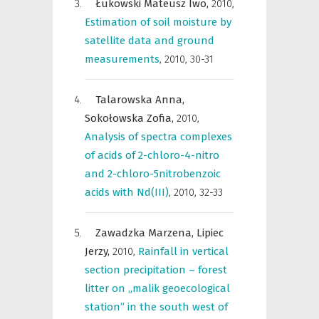
Łukowski Mateusz Iwo,
2010
,
Estimation of soil moisture by
satellite data and ground
measurements
,
2010, 30-31
Talarowska Anna,
Sokołowska Zofia,
2010
,
Analysis of spectra complexes
of acids of 2-chloro-4-nitro
and 2-chloro-5nitrobenzoic
acids with Nd(III)
,
2010, 32-33
Zawadzka Marzena,
Lipiec
Jerzy,
2010
,
Rainfall in vertical
section precipitation – forest
litter on „malik geoecological
station” in the south west of