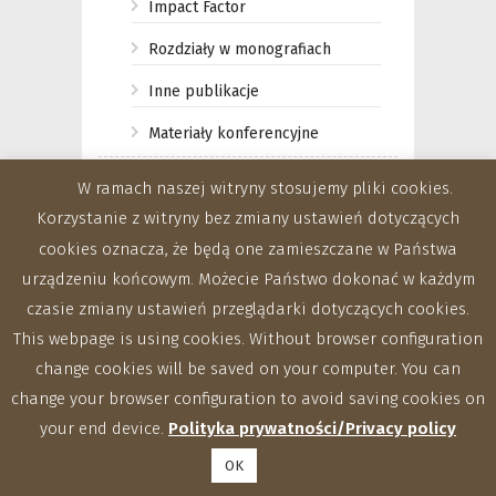
Impact Factor
Rozdziały w monografiach
Inne publikacje
Materiały konferencyjne
2019
W ramach naszej witryny stosujemy pliki cookies.
Korzystanie z witryny bez zmiany ustawień dotyczących
Impact Factor
cookies oznacza, że będą one zamieszczane w Państwa
Czasopisma zagraniczne
urządzeniu końcowym. Możecie Państwo dokonać w każdym
Monografie
czasie zmiany ustawień przeglądarki dotyczących cookies.
This webpage is using cookies. Without browser configuration
Rozdziały w monografiach
change cookies will be saved on your computer. You can
Inne publikacje
change your browser configuration to avoid saving cookies on
your end device.
Polityka prywatności/Privacy policy
Materiały konferencyjne
OK
2018