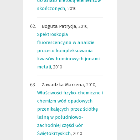
do analiz metodą elementów
skończonych
,
2010
Boguta Patrycja,
2010
,
Spektroskopia
fluorescencyjna w analizie
procesu kompleksowania
kwasów huminowych jonami
metali
,
2010
Zawadzka Marzena,
2010
,
Właściwości fizyko-chemiczne i
chemizm wód opadowych
przenikających przez ściółkę
leśną w południowo-
zachodniej części Gór
Świętokrzyskich
,
2010